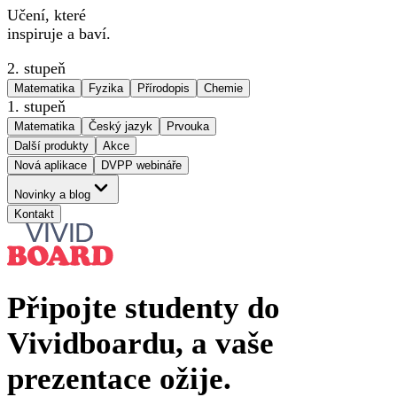
Učení, které
inspiruje a baví.
2. stupeň
Matematika
Fyzika
Přírodopis
Chemie
1. stupeň
Matematika
Český jazyk
Prvouka
Další produkty
Akce
Nová aplikace
DVPP webináře
Novinky a blog
Kontakt
Připojte studenty do
Vividboardu, a vaše
prezentace ožije.