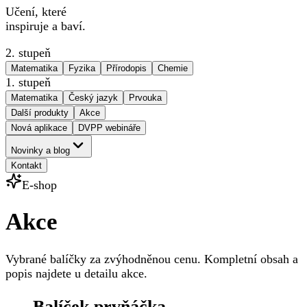
Učení, které
inspiruje a baví.
2. stupeň
Matematika
Fyzika
Přírodopis
Chemie
1. stupeň
Matematika
Český jazyk
Prvouka
Další produkty
Akce
Nová aplikace
DVPP webináře
Novinky a blog
Kontakt
E-shop
Akce
Vybrané balíčky za zvýhodněnou cenu. Kompletní obsah a
popis najdete u detailu akce.
Balíček prvňáčka