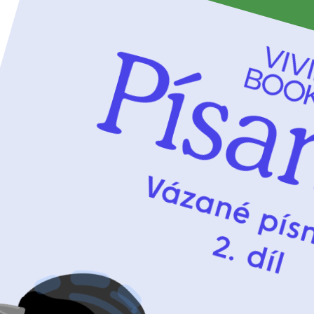
651,00 Kč
599,00 Kč
cena balíčku
Více o akci
Přidat do objednávky