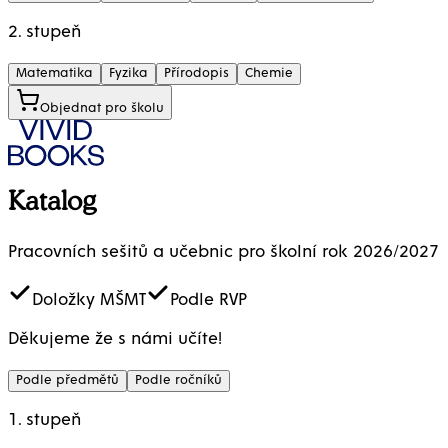
2. stupeň
Matematika
Fyzika
Přírodopis
Chemie
Objednat pro školu
Katalog
Pracovních sešitů a učebnic pro školní rok 2026/2027
Doložky MŠMT
Podle RVP
Děkujeme že s námi učíte!
Podle předmětů
Podle ročníků
1. stupeň