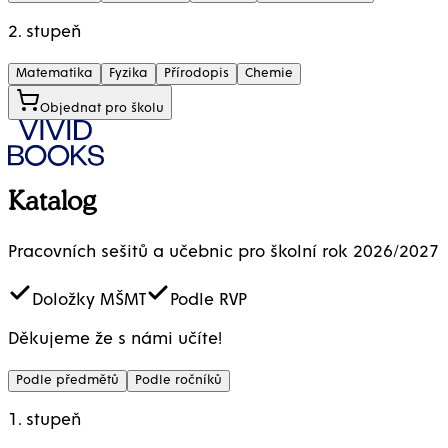
2. stupeň
Matematika
Fyzika
Přírodopis
Chemie
Objednat pro školu
Katalog
Pracovních sešitů a učebnic pro školní rok 2026/2027
Doložky MŠMT
Podle RVP
Děkujeme že s námi učíte!
Podle předmětů
Podle ročníků
1. stupeň