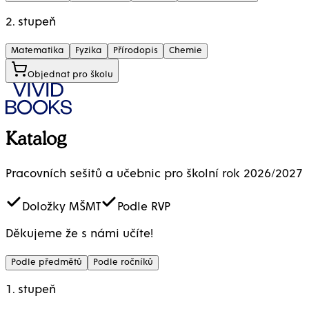
2. stupeň
Matematika
Fyzika
Přírodopis
Chemie
Objednat pro školu
Katalog
Pracovních sešitů a učebnic pro školní rok 2026/2027
Doložky MŠMT
Podle RVP
Děkujeme že s námi učíte!
Podle předmětů
Podle ročníků
1. stupeň