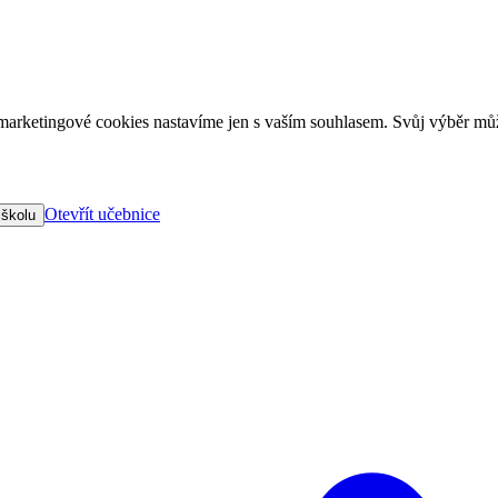
arketingové cookies nastavíme jen s vaším souhlasem. Svůj výběr můž
Otevřít učebnice
 školu