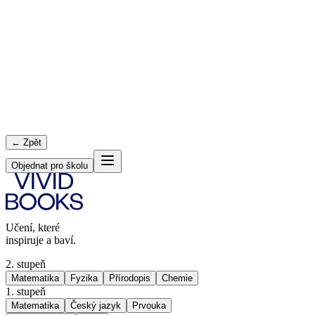
← Zpět
Objednat pro školu
Učení, které
inspiruje a baví.
2. stupeň
Matematika
Fyzika
Přírodopis
Chemie
1. stupeň
Matematika
Český jazyk
Prvouka