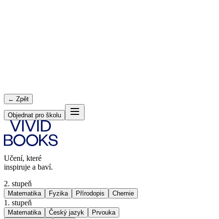
← Zpět
Objednat pro školu
Učení, které
inspiruje a baví.
2. stupeň
Matematika
Fyzika
Přírodopis
Chemie
1. stupeň
Matematika
Český jazyk
Prvouka