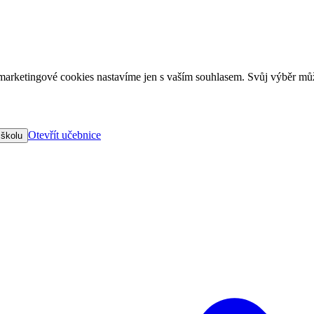
arketingové cookies nastavíme jen s vaším souhlasem. Svůj výběr můž
Otevřít učebnice
 školu