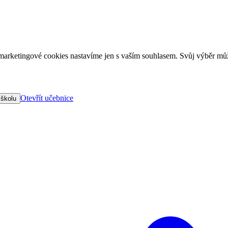
arketingové cookies nastavíme jen s vaším souhlasem. Svůj výběr můž
Otevřít učebnice
 školu