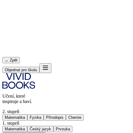
← Zpět
Objednat pro školu
Učení, které
inspiruje a baví.
2. stupeň
Matematika
Fyzika
Přírodopis
Chemie
1. stupeň
Matematika
Český jazyk
Prvouka