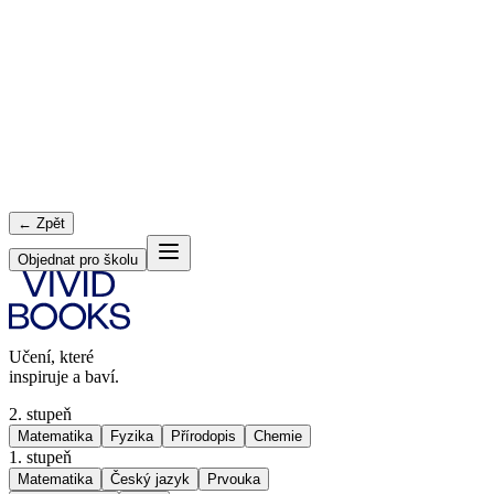
← Zpět
Objednat pro školu
Učení, které
inspiruje a baví.
2. stupeň
Matematika
Fyzika
Přírodopis
Chemie
1. stupeň
Matematika
Český jazyk
Prvouka