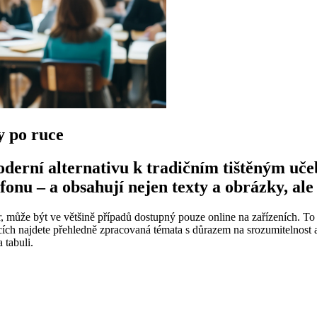
y po ruce
derní alternativu k tradičním tištěným uče
lefonu – a obsahují nejen texty a obrázky, al
r, může být ve většině případů dostupný pouze online na zařízeních. To
ích najdete přehledně zpracovaná témata s důrazem na srozumitelnost a v
 tabuli.