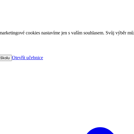
arketingové cookies nastavíme jen s vaším souhlasem. Svůj výběr můž
Otevřít učebnice
 školu