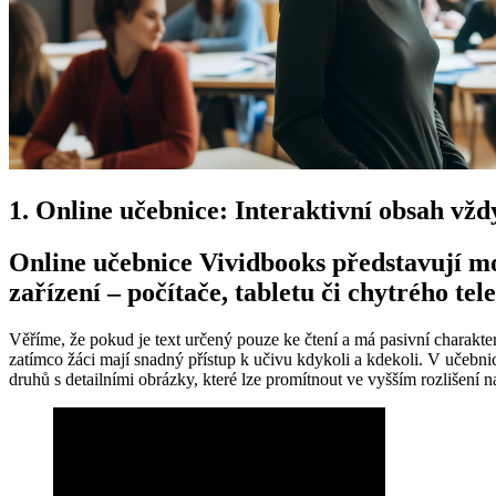
1. Online učebnice: Interaktivní obsah vžd
Online učebnice Vividbooks představují mo
zařízení – počítače, tabletu či chytrého te
Věříme, že pokud je text určený pouze ke čtení a má pasivní charakte
zatímco žáci mají snadný přístup k učivu kdykoli a kdekoli. V učebnic
druhů s detailními obrázky, které lze promítnout ve vyšším rozlišení na