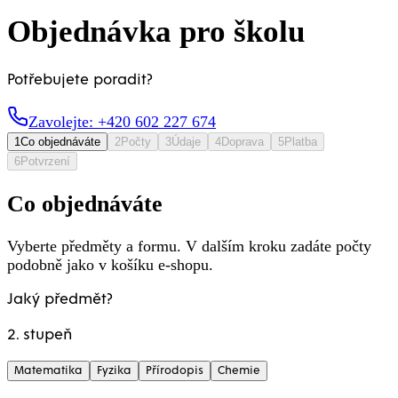
Objednávka pro školu
Potřebujete poradit?
Zavolejte: +420 602 227 674
1
Co objednáváte
2
Počty
3
Údaje
4
Doprava
5
Platba
6
Potvrzení
Co objednáváte
Vyberte předměty a formu. V dalším kroku zadáte počty
podobně jako v košíku e-shopu.
Jaký předmět?
2. stupeň
Matematika
Fyzika
Přírodopis
Chemie