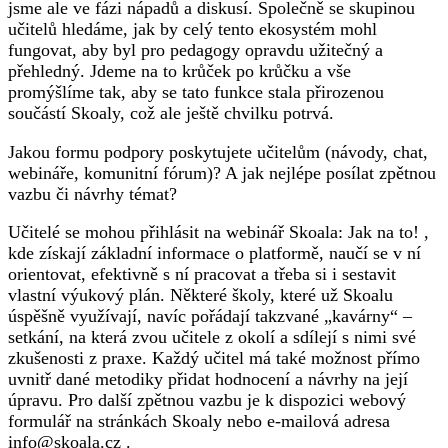
jsme ale ve fázi nápadů a diskusí. Společně se skupinou
učitelů hledáme, jak by celý tento ekosystém mohl
fungovat, aby byl pro pedagogy opravdu užitečný a
přehledný. Jdeme na to krůček po krůčku a vše
promýšlíme tak, aby se tato funkce stala přirozenou
součástí Skoaly, což ale ještě chvilku potrvá.
Jakou formu podpory poskytujete učitelům (návody, chat,
webináře, komunitní fórum)? A jak nejlépe posílat zpětnou
vazbu či návrhy témat?
Učitelé se mohou přihlásit na webinář Skoala: Jak na to! ,
kde získají základní informace o platformě, naučí se v ní
orientovat, efektivně s ní pracovat a třeba si i sestavit
vlastní výukový plán. Některé školy, které už Skoalu
úspěšně využívají, navíc pořádají takzvané „kavárny“ –
setkání, na která zvou učitele z okolí a sdílejí s nimi své
zkušenosti z praxe. Každý učitel má také možnost přímo
uvnitř dané metodiky přidat hodnocení a návrhy na její
úpravu. Pro další zpětnou vazbu je k dispozici webový
formulář na stránkách Skoaly nebo e-mailová adresa
info@skoala.cz .