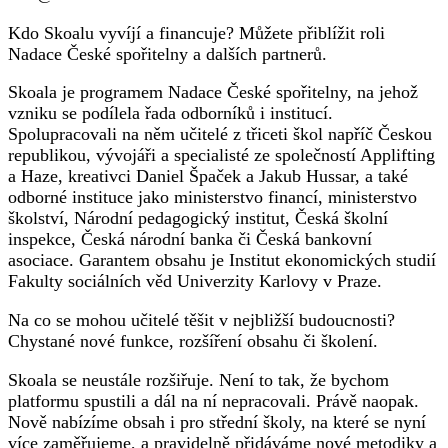
Kdo Skoalu vyvíjí a financuje? Můžete přiblížit roli
Nadace České spořitelny a dalších partnerů.
Skoala je programem Nadace České spořitelny, na jehož
vzniku se podílela řada odborníků i institucí.
Spolupracovali na něm učitelé z třiceti škol napříč Českou
republikou, vývojáři a specialisté ze společností Applifting
a Haze, kreativci Daniel Špaček a Jakub Hussar, a také
odborné instituce jako ministerstvo financí, ministerstvo
školství, Národní pedagogický institut, Česká školní
inspekce, Česká národní banka či Česká bankovní
asociace. Garantem obsahu je Institut ekonomických studií
Fakulty sociálních věd Univerzity Karlovy v Praze.
Na co se mohou učitelé těšit v nejbližší budoucnosti?
Chystané nové funkce, rozšíření obsahu či školení.
Skoala se neustále rozšiřuje. Není to tak, že bychom
platformu spustili a dál na ní nepracovali. Právě naopak.
Nově nabízíme obsah i pro střední školy, na které se nyní
více zaměřujeme, a pravidelně přidáváme nové metodiky a