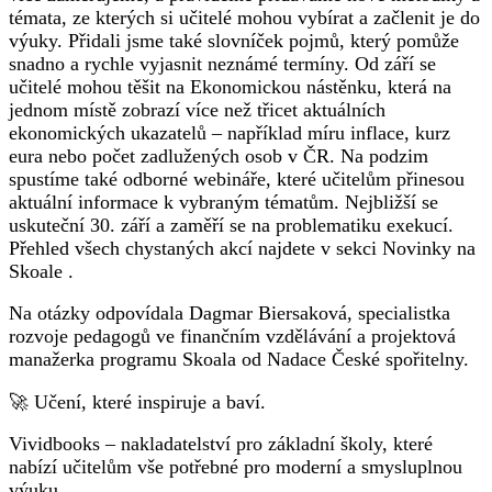
témata, ze kterých si učitelé mohou vybírat a začlenit je do
výuky. Přidali jsme také slovníček pojmů, který pomůže
snadno a rychle vyjasnit neznámé termíny. Od září se
učitelé mohou těšit na Ekonomickou nástěnku, která na
jednom místě zobrazí více než třicet aktuálních
ekonomických ukazatelů – například míru inflace, kurz
eura nebo počet zadlužených osob v ČR. Na podzim
spustíme také odborné webináře, které učitelům přinesou
aktuální informace k vybraným tématům. Nejbližší se
uskuteční 30. září a zaměří se na problematiku exekucí.
Přehled všech chystaných akcí najdete v sekci Novinky na
Skoale .
Na otázky odpovídala Dagmar Biersaková, specialistka
rozvoje pedagogů ve finančním vzdělávání a projektová
manažerka programu Skoala od Nadace České spořitelny.
🚀 Učení, které inspiruje a baví.
Vividbooks – nakladatelství pro základní školy, které
nabízí učitelům vše potřebné pro moderní a smysluplnou
výuku.