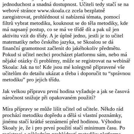
jednoduchost a snadná dostupnost. Učiteli tedy stačí se na
webové stránce www.skoala.cz zcela bezplatně
zaregistrovat, prohlédnout si nabízená témata, pomocí
filtrů vybrat metodiku, kouknout se do těla metodiky, kde
má napsaný postup, co se má ve třídě dít a pak už jen
aktivitu vzít do třídy. A je úplně jedno, jestli je to učitel
matematiky nebo českého jazyka, se Skoalou se dá
finanční gramotnost začlenit do jakéhokoliv předmětu.
Pokud si učitel nechci procházet platformu sám, nebo má
nějaké otázky či problémy, může se registrovat na webinář
Skoala: Jak na to! Kde jsou mé kolegyně připravené vše
učitelům do detailu ukázat a třeba i doporučit tu “správnou
metodiku” pro jejich třídu.
Jak velkou přípravu první hodina vyžaduje a jak se časová
náročnost snižuje při opakovaném použití?
Míra přípravy se může lišit učitel od učitele. Někdo rád
prochází metodiku dopředu a dělá si vlastní poznámky,
jinému stačí krátké seznámení před hodinou. Výhodou
Skoaly je, že i pro první použití stačí minimum času. Po