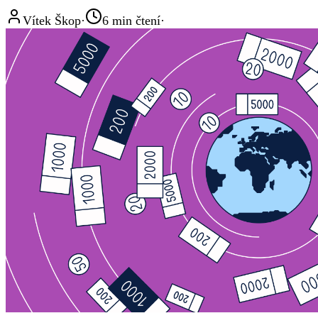
Vítek Škop
·
6
min čtení
·