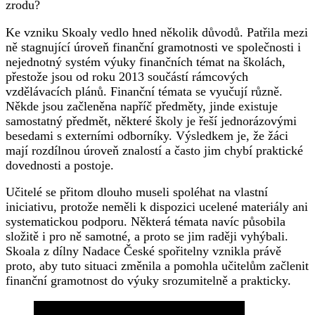
zrodu?
Ke vzniku Skoaly vedlo hned několik důvodů. Patřila mezi
ně stagnující úroveň finanční gramotnosti ve společnosti i
nejednotný systém výuky finančních témat na školách,
přestože jsou od roku 2013 součástí rámcových
vzdělávacích plánů. Finanční témata se vyučují různě.
Někde jsou začleněna napříč předměty, jinde existuje
samostatný předmět, některé školy je řeší jednorázovými
besedami s externími odborníky. Výsledkem je, že žáci
mají rozdílnou úroveň znalostí a často jim chybí praktické
dovednosti a postoje.
Učitelé se přitom dlouho museli spoléhat na vlastní
iniciativu, protože neměli k dispozici ucelené materiály ani
systematickou podporu. Některá témata navíc působila
složitě i pro ně samotné, a proto se jim raději vyhýbali.
Skoala z dílny Nadace České spořitelny vznikla právě
proto, aby tuto situaci změnila a pomohla učitelům začlenit
finanční gramotnost do výuky srozumitelně a prakticky.