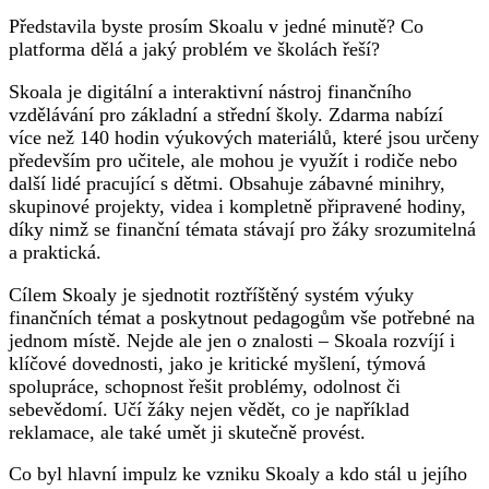
Představila byste prosím Skoalu v jedné minutě? Co
platforma dělá a jaký problém ve školách řeší?
Skoala je digitální a interaktivní nástroj finančního
vzdělávání pro základní a střední školy. Zdarma nabízí
více než 140 hodin výukových materiálů, které jsou určeny
především pro učitele, ale mohou je využít i rodiče nebo
další lidé pracující s dětmi. Obsahuje zábavné minihry,
skupinové projekty, videa i kompletně připravené hodiny,
díky nimž se finanční témata stávají pro žáky srozumitelná
a praktická.
Cílem Skoaly je sjednotit roztříštěný systém výuky
finančních témat a poskytnout pedagogům vše potřebné na
jednom místě. Nejde ale jen o znalosti – Skoala rozvíjí i
klíčové dovednosti, jako je kritické myšlení, týmová
spolupráce, schopnost řešit problémy, odolnost či
sebevědomí. Učí žáky nejen vědět, co je například
reklamace, ale také umět ji skutečně provést.
Co byl hlavní impulz ke vzniku Skoaly a kdo stál u jejího