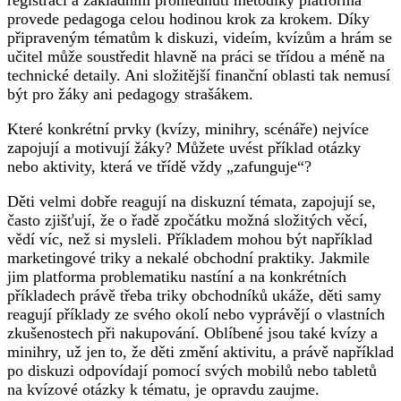
registraci a základním prohlédnutí metodiky platforma
provede pedagoga celou hodinou krok za krokem. Díky
připraveným tématům k diskuzi, videím, kvízům a hrám se
učitel může soustředit hlavně na práci se třídou a méně na
technické detaily. Ani složitější finanční oblasti tak nemusí
být pro žáky ani pedagogy strašákem.
Které konkrétní prvky (kvízy, minihry, scénáře) nejvíce
zapojují a motivují žáky? Můžete uvést příklad otázky
nebo aktivity, která ve třídě vždy „zafunguje“?
Děti velmi dobře reagují na diskuzní témata, zapojují se,
často zjišťují, že o řadě zpočátku možná složitých věcí,
vědí víc, než si mysleli. Příkladem mohou být například
marketingové triky a nekalé obchodní praktiky. Jakmile
jim platforma problematiku nastíní a na konkrétních
příkladech právě třeba triky obchodníků ukáže, děti samy
reagují příklady ze svého okolí nebo vyprávějí o vlastních
zkušenostech při nakupování. Oblíbené jsou také kvízy a
minihry, už jen to, že děti změní aktivitu, a právě například
po diskuzi odpovídají pomocí svých mobilů nebo tabletů
na kvízové otázky k tématu, je opravdu zaujme.