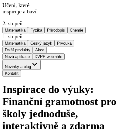
Učení, které
inspiruje a baví.
2. stupeň
Matematika
Fyzika
Přírodopis
Chemie
1. stupeň
Matematika
Český jazyk
Prvouka
Další produkty
Akce
Nová aplikace
DVPP webináře
Novinky a blog
Kontakt
Inspirace do výuky:
Finanční gramotnost pro
školy jednoduše,
interaktivně a zdarma