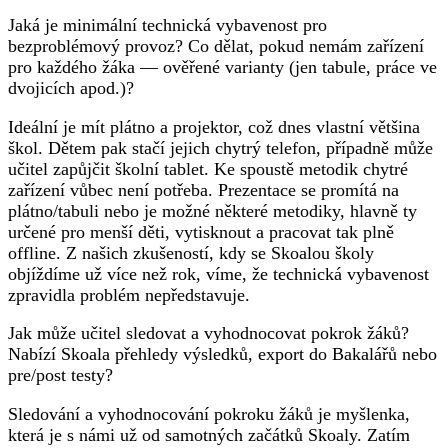
Jaká je minimální technická vybavenost pro
bezproblémový provoz? Co dělat, pokud nemám zařízení
pro každého žáka — ověřené varianty (jen tabule, práce ve
dvojicích apod.)?
Ideální je mít plátno a projektor, což dnes vlastní většina
škol. Dětem pak stačí jejich chytrý telefon, případně může
učitel zapůjčit školní tablet. Ke spoustě metodik chytré
zařízení vůbec není potřeba. Prezentace se promítá na
plátno/tabuli nebo je možné některé metodiky, hlavně ty
určené pro menší děti, vytisknout a pracovat tak plně
offline. Z našich zkušeností, kdy se Skoalou školy
objíždíme už více než rok, víme, že technická vybavenost
zpravidla problém nepředstavuje.
Jak může učitel sledovat a vyhodnocovat pokrok žáků?
Nabízí Skoala přehledy výsledků, export do Bakalářů nebo
pre/post testy?
Sledování a vyhodnocování pokroku žáků je myšlenka,
která je s námi už od samotných začátků Skoaly. Zatím