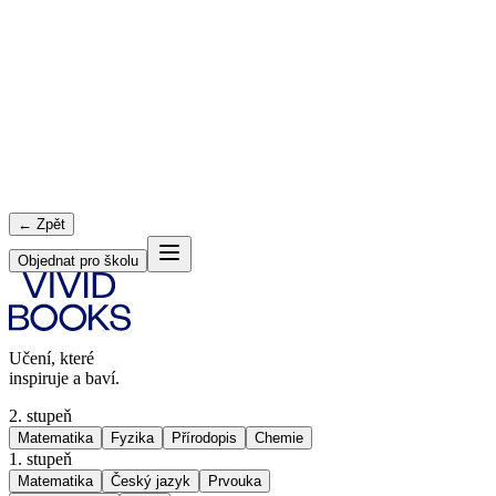
← Zpět
Objednat pro školu
Učení, které
inspiruje a baví.
2. stupeň
Matematika
Fyzika
Přírodopis
Chemie
1. stupeň
Matematika
Český jazyk
Prvouka