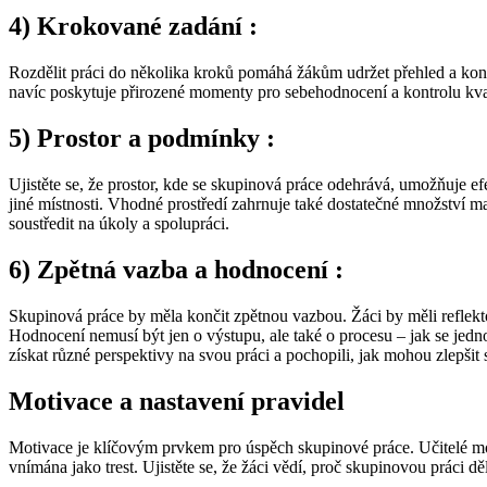
4) Krokované zadání :
Rozdělit práci do několika kroků pomáhá žákům udržet přehled a kontr
navíc poskytuje přirozené momenty pro sebehodnocení a kontrolu kvali
5) Prostor a podmínky :
Ujistěte se, že prostor, kde se skupinová práce odehrává, umožňuje efe
jiné místnosti. Vhodné prostředí zahrnuje také dostatečné množství m
soustředit na úkoly a spolupráci.
6) Zpětná vazba a hodnocení :
Skupinová práce by měla končit zpětnou vazbou. Žáci by měli reflektova
Hodnocení nemusí být jen o výstupu, ale také o procesu – jak se jedn
získat různé perspektivy na svou práci a pochopili, jak mohou zlepši
Motivace a nastavení pravidel
Motivace je klíčovým prvkem pro úspěch skupinové práce. Učitelé moh
vnímána jako trest. Ujistěte se, že žáci vědí, proč skupinovou práci děl