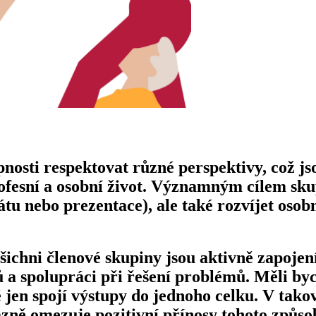
pnosti respektovat různé perspektivy, což js
profesní a osobní život. Významným cílem s
tu nebo prezentace), ale také rozvíjet osobn
chni členové skupiny jsou aktivně zapojení 
 a spolupráci při řešení problémů. Měli by
é jen spojí výstupy do jednoho celku. V tako
zně omezuje pozitivní přínosy tohoto způso