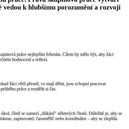
eré vedou k hlubšímu porozumění a rozvoji
 skupinová práce nejlepším řešením. Cílem by mělo být, aby žáci
rečném hodnocení a reflexi.
ud žáci vědí přesně, co mají dělat, jsou schopni pracovat
průběhu práce a rozdělit si čas.
úkol, čímž se zamezí „flákání" některých členů. Důležité je, aby se
iskuse, zapisovatel, časoměřič nebo koordinátor – aby se zlepšila