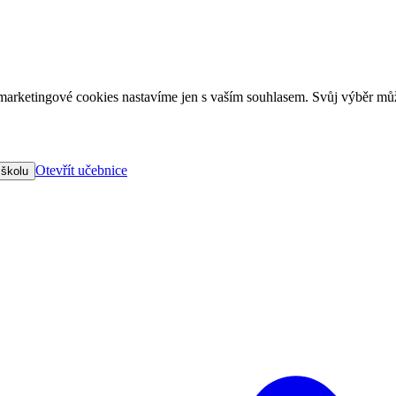
arketingové cookies nastavíme jen s vaším souhlasem. Svůj výběr můž
Otevřít učebnice
 školu