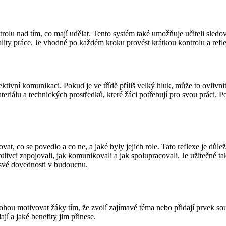
olu nad tím, co mají udělat. Tento systém také umožňuje učiteli sledo
ty práce. Je vhodné po každém kroku provést krátkou kontrolu a reflexi,
ktivní komunikaci. Pokud je ve třídě příliš velký hluk, může to ovlivnit
ateriálu a technických prostředků, které žáci potřebují pro svou práci
t, co se povedlo a co ne, a jaké byly jejich role. Tato reflexe je důlež
otlivci zapojovali, jak komunikovali a jak spolupracovali. Je užitečné
t své dovednosti v budoucnu.
ou motivovat žáky tím, že zvolí zajímavé téma nebo přidají prvek sou
ají a jaké benefity jim přinese.