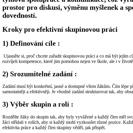
prostor pro diskusi, výměnu myšlenek a spo
dovedností.
Kroky pro efektivní skupinovou práci
1) Definování cíle :
‍ Ujasněte si, proč chcete zařadit skupinovou práci a co má být jejím 
rozvíjeli kompetence, které jim pomohou nejen ve škole, ale i v životě
2) Srozumitelné zadání :
Zadání musí být konkrétní, jasné a dostupné všem žákům. Čím lépe při
samostatněji a efektivněji. Je vhodné zadání strukturovat tak, aby ob
3) Výběr skupin a rolí :
Rozdělte žáky do skupin tak, aby byly vyvážené a každý člen měl svou 
žáci střídali v rolích, aby si každý mohl vyzkoušet různé pozice. Kaž
efektivita práce a každý člen skupiny věděl, jak přispět.