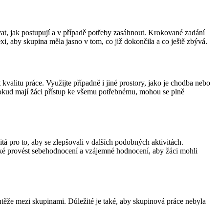
vat, jak postupují a v případě potřeby zasáhnout. Krokované zadání
 aby skupina měla jasno v tom, co již dokončila a co ještě zbývá. ‍
 kvalitu práce. Využijte případně i jiné prostory, jako je chodba nebo
. Pokud mají žáci přístup ke všemu potřebnému, mohou se plně
itá pro to, aby se zlepšovali v dalších podobných aktivitách.
 také provést sebehodnocení a vzájemné hodnocení, aby žáci mohli
těže mezi skupinami. Důležité je také, aby skupinová práce nebyla