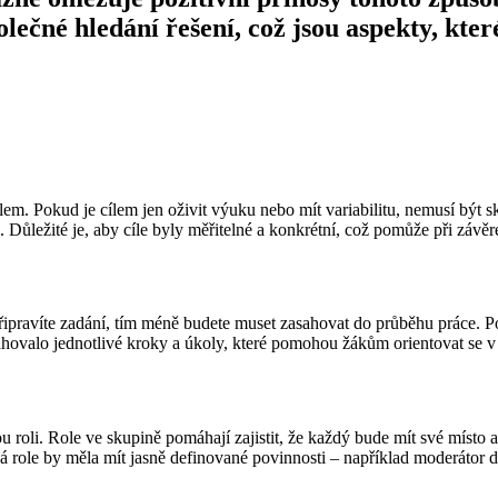
lečné hledání řešení, což jsou aspekty, kt
cílem. Pokud je cílem jen oživit výuku nebo mít variabilitu, nemusí být
. Důležité je, aby cíle byly měřitelné a konkrétní, což pomůže při závě
pravíte zadání, tím méně budete muset zasahovat do průběhu práce. Pok
sahovalo jednotlivé kroky a úkoly, které pomohou žákům orientovat se v 
roli. Role ve skupině pomáhají zajistit, že každý bude mít své místo a 
dá role by měla mít jasně definované povinnosti – například moderátor d