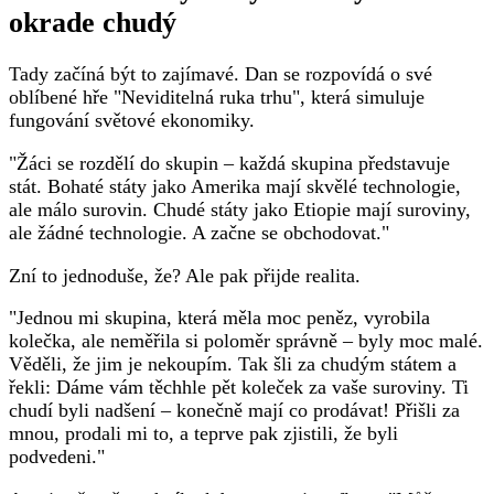
okrade chudý
Tady začíná být to zajímavé. Dan se rozpovídá o své
oblíbené hře "Neviditelná ruka trhu", která simuluje
fungování světové ekonomiky.
"Žáci se rozdělí do skupin – každá skupina představuje
stát. Bohaté státy jako Amerika mají skvělé technologie,
ale málo surovin. Chudé státy jako Etiopie mají suroviny,
ale žádné technologie. A začne se obchodovat."
Zní to jednoduše, že? Ale pak přijde realita.
"Jednou mi skupina, která měla moc peněz, vyrobila
kolečka, ale neměřila si poloměr správně – byly moc malé.
Věděli, že jim je nekoupím. Tak šli za chudým státem a
řekli: Dáme vám těchhle pět koleček za vaše suroviny. Ti
chudí byli nadšení – konečně mají co prodávat! Přišli za
mnou, prodali mi to, a teprve pak zjistili, že byli
podvedeni."