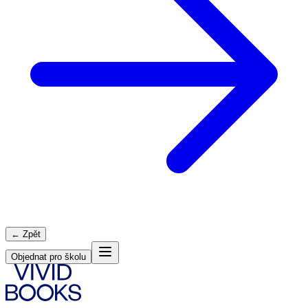
← Zpět
Objednat pro školu