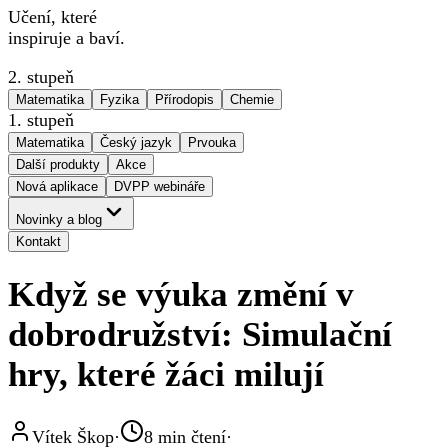
Učení, které
inspiruje a baví.
2. stupeň
Matematika
Fyzika
Přírodopis
Chemie
1. stupeň
Matematika
Český jazyk
Prvouka
Další produkty
Akce
Nová aplikace
DVPP webináře
Novinky a blog
Kontakt
Když se výuka změní v
dobrodružství: Simulační
hry, které žáci milují
Vítek Škop
·
8
min čtení
·