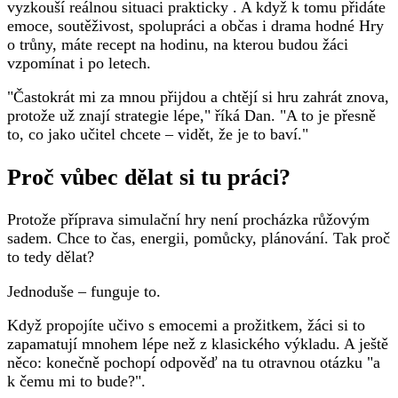
vyzkouší reálnou situaci prakticky . A když k tomu přidáte
emoce, soutěživost, spolupráci a občas i drama hodné Hry
o trůny, máte recept na hodinu, na kterou budou žáci
vzpomínat i po letech.
"Častokrát mi za mnou přijdou a chtějí si hru zahrát znova,
protože už znají strategie lépe," říká Dan. "A to je přesně
to, co jako učitel chcete – vidět, že je to baví."
Proč vůbec dělat si tu práci?
Protože příprava simulační hry není procházka růžovým
sadem. Chce to čas, energii, pomůcky, plánování. Tak proč
to tedy dělat?
Jednoduše – funguje to.
Když propojíte učivo s emocemi a prožitkem, žáci si to
zapamatují mnohem lépe než z klasického výkladu. A ještě
něco: konečně pochopí odpověď na tu otravnou otázku "a
k čemu mi to bude?".