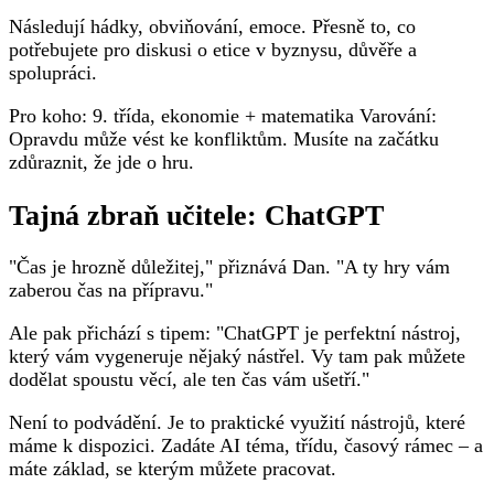
Následují hádky, obviňování, emoce. Přesně to, co
potřebujete pro diskusi o etice v byznysu, důvěře a
spolupráci.
Pro koho: 9. třída, ekonomie + matematika Varování:
Opravdu může vést ke konfliktům. Musíte na začátku
zdůraznit, že jde o hru.
Tajná zbraň učitele: ChatGPT
"Čas je hrozně důležitej," přiznává Dan. "A ty hry vám
zaberou čas na přípravu."
Ale pak přichází s tipem: "ChatGPT je perfektní nástroj,
který vám vygeneruje nějaký nástřel. Vy tam pak můžete
dodělat spoustu věcí, ale ten čas vám ušetří."
Není to podvádění. Je to praktické využití nástrojů, které
máme k dispozici. Zadáte AI téma, třídu, časový rámec – a
máte základ, se kterým můžete pracovat.