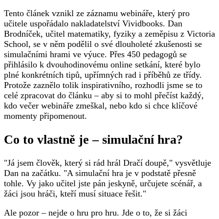
Tento článek vznikl ze záznamu webináře, který pro
učitele uspořádalo nakladatelství Vividbooks. Dan
Brodníček, učitel matematiky, fyziky a zeměpisu z Victoria
School, se v něm podělil o své dlouholeté zkušenosti se
simulačními hrami ve výuce. Přes 450 pedagogů se
přihlásilo k dvouhodinovému online setkání, které bylo
plné konkrétních tipů, upřímných rad i příběhů ze třídy.
Protože zaznělo tolik inspirativního, rozhodli jsme se to
celé zpracovat do článku – aby si to mohl přečíst každý,
kdo večer webináře zmeškal, nebo kdo si chce klíčové
momenty připomenout.
Co to vlastně je – simulační hra?
"Já jsem člověk, který si rád hrál Dračí doupě," vysvětluje
Dan na začátku. "A simulační hra je v podstatě přesně
tohle. Vy jako učitel jste pán jeskyně, určujete scénář, a
žáci jsou hráči, kteří musí situace řešit."
Ale pozor – nejde o hru pro hru. Jde o to, že si žáci