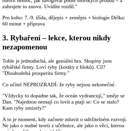
ošetřit nemoc, jak navigovat podle mořských proudů – a
zahrajete to znovu. Uvidíte rozdíl."
Pro koho: 7.-9. třída, dějepis + zeměpis + biologie Délka:
60 minut + příprava
3. Rybaření – lekce, kterou nikdy
nezapomenou
Tohle je jednoduchá, ale geniální hra. Skupiny jsou
rybářské firmy. Loví ryby (kostky z bloků). Cíl?
"Dlouhodobá prosperita firmy."
Co učitel NEPROZRADÍ: že ryby nejsou nekonečné.
"Vždycky to dopadne tak, že oceán vydrancují," směje se
Dan. "Najednou nemají co lovit a ptají se: Co se stalo?
Kam ryby zmizely?"
A to je moment, kdy začnete mluvit o udržitelném rozvoji.
Ne jako o nudné teorii z učebnice, ale jako o věci, kterou