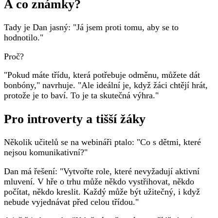
A co známky?
Tady je Dan jasný: "Já jsem proti tomu, aby se to
hodnotilo."
Proč?
"Pokud máte třídu, která potřebuje odměnu, můžete dát
bonbóny," navrhuje. "Ale ideální je, když žáci chtějí hrát,
protože je to baví. To je ta skutečná výhra."
Pro introverty a tišší žáky
Několik učitelů se na webináři ptalo: "Co s dětmi, které
nejsou komunikativní?"
Dan má řešení: "Vytvořte role, které nevyžadují aktivní
mluvení. V hře o trhu může někdo vystřihovat, někdo
počítat, někdo kreslit. Každý může být užitečný, i když
nebude vyjednávat před celou třídou."