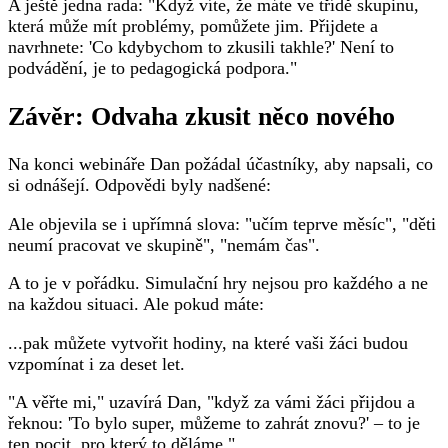
A ještě jedna rada: "Když víte, že máte ve třídě skupinu,
která může mít problémy, pomůžete jim. Přijdete a
navrhnete: 'Co kdybychom to zkusili takhle?' Není to
podvádění, je to pedagogická podpora."
Závěr: Odvaha zkusit něco nového
Na konci webináře Dan požádal účastníky, aby napsali, co
si odnášejí. Odpovědi byly nadšené:
Ale objevila se i upřímná slova: "učím teprve měsíc", "děti
neumí pracovat ve skupině", "nemám čas".
A to je v pořádku. Simulační hry nejsou pro každého a ne
na každou situaci. Ale pokud máte:
...pak můžete vytvořit hodiny, na které vaši žáci budou
vzpomínat i za deset let.
"A věřte mi," uzavírá Dan, "když za vámi žáci přijdou a
řeknou: 'To bylo super, můžeme to zahrát znovu?' – to je
ten pocit, pro který to děláme."