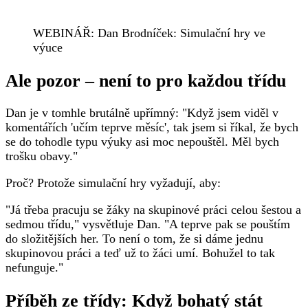
WEBINÁŘ: Dan Brodníček: Simulační hry ve
výuce
Ale pozor – není to pro každou třídu
Dan je v tomhle brutálně upřímný: "Když jsem viděl v
komentářích 'učím teprve měsíc', tak jsem si říkal, že bych
se do tohodle typu výuky asi moc nepouštěl. Měl bych
trošku obavy."
Proč? Protože simulační hry vyžadují, aby:
"Já třeba pracuju se žáky na skupinové práci celou šestou a
sedmou třídu," vysvětluje Dan. "A teprve pak se pouštím
do složitějších her. To není o tom, že si dáme jednu
skupinovou práci a teď už to žáci umí. Bohužel to tak
nefunguje."
Příběh ze třídy: Když bohatý stát