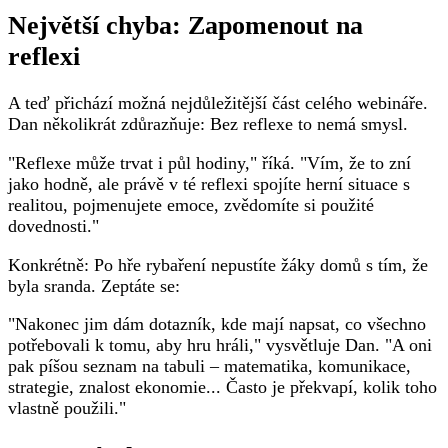
Největší chyba: Zapomenout na
reflexi
A teď přichází možná nejdůležitější část celého webináře.
Dan několikrát zdůrazňuje: Bez reflexe to nemá smysl.
"Reflexe může trvat i půl hodiny," říká. "Vím, že to zní
jako hodně, ale právě v té reflexi spojíte herní situace s
realitou, pojmenujete emoce, zvědomíte si použité
dovednosti."
Konkrétně: Po hře rybaření nepustíte žáky domů s tím, že
byla sranda. Zeptáte se:
"Nakonec jim dám dotazník, kde mají napsat, co všechno
potřebovali k tomu, aby hru hráli," vysvětluje Dan. "A oni
pak píšou seznam na tabuli – matematika, komunikace,
strategie, znalost ekonomie... Často je překvapí, kolik toho
vlastně použili."