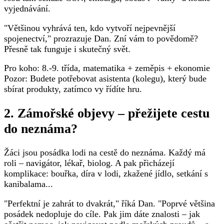
vyjednávání.
"Většinou vyhrává ten, kdo vytvoří nejpevnější
spojenectví," prozrazuje Dan. Zní vám to povědomě?
Přesně tak funguje i skutečný svět.
Pro koho: 8.-9. třída, matematika + zeměpis + ekonomie
Pozor: Budete potřebovat asistenta (kolegu), který bude
sbírat produkty, zatímco vy řídíte hru.
2. Zámořské objevy – přežijete cestu
do neznáma?
Žáci jsou posádka lodi na cestě do neznáma. Každý má
roli – navigátor, lékař, biolog. A pak přicházejí
komplikace: bouřka, díra v lodi, zkažené jídlo, setkání s
kanibalama...
"Perfektní je zahrát to dvakrát," říká Dan. "Poprvé většina
posádek nedopluje do cíle. Pak jim dáte znalosti – jak