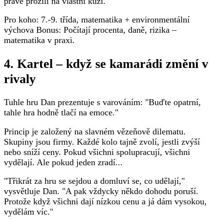
právě prožili na vlastní kůži.
Pro koho: 7.-9. třída, matematika + environmentální
výchova Bonus: Počítají procenta, daně, rizika –
matematika v praxi.
4. Kartel – když se kamarádi změní v
rivaly
Tuhle hru Dan prezentuje s varováním: "Buďte opatrní,
tahle hra hodně tlačí na emoce."
Princip je založený na slavném vězeňově dilematu.
Skupiny jsou firmy. Každé kolo tajně zvolí, jestli zvýší
nebo sníží ceny. Pokud všichni spolupracují, všichni
vydělají. Ale pokud jeden zradí...
"Třikrát za hru se sejdou a domluví se, co udělají,"
vysvětluje Dan. "A pak vždycky někdo dohodu poruší.
Protože když všichni dají nízkou cenu a já dám vysokou,
vydělám víc."