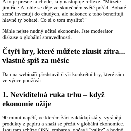
A to je přesně ta chvíle, kdy nastupuje reflexe. "Můžete
jim říct: A tohle se děje ve skutečném světě pořád. Bohaté
země investují do chudých, ale nakonec z toho benefitují
hlavně ty bohaté. Co si o tom myslíte?"
Náhle nejste nudný učitel ekonomie. Jste moderátor
diskuse o globální spravedlnosti.
Čtyři hry, které můžete zkusit zítra...
vlastně spíš za měsíc
Dan na webináři představil čtyři konkrétní hry, které sám
ve výuce používá:
1. Neviditelná ruka trhu – když
ekonomie ožije
90 minut napětí, ve kterém žáci zakládají státy, vyrábějí
produkty z papíru a snaží se přežít v globální ekonomice.
Jsou tam schůze OSN, embarga, občas i "války" a hodně