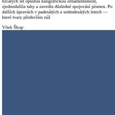
třicátých let opustila kaligrafickou ornamentálnost,
zjednodušila tahy a zavedla důsledné spojování písmen. Po
dalších úpravách v padesátých a sedmdesátých letech —
které tvary především zúž
Vítek Škop
·