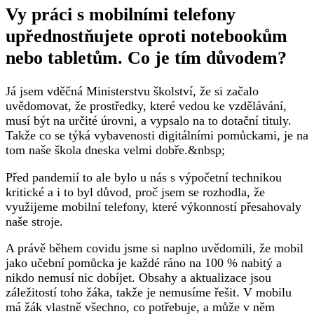
Vy práci s mobilními telefony
upřednostňujete oproti notebookům
nebo tabletům. Co je tím důvodem?
Já jsem vděčná Ministerstvu školství, že si začalo
uvědomovat, že prostředky, které vedou ke vzdělávání,
musí být na určité úrovni, a vypsalo na to dotační tituly.
Takže co se týká vybavenosti digitálními pomůckami, je na
tom naše škola dneska velmi dobře.&nbsp;
Před pandemií to ale bylo u nás s výpočetní technikou
kritické a i to byl důvod, proč jsem se rozhodla, že
využijeme mobilní telefony, které výkonností přesahovaly
naše stroje.
A právě během covidu jsme si naplno uvědomili, že mobil
jako učební pomůcka je každé ráno na 100 % nabitý a
nikdo nemusí nic dobíjet. Obsahy a aktualizace jsou
záležitostí toho žáka, takže je nemusíme řešit. V mobilu
má žák vlastně všechno, co potřebuje, a může v něm