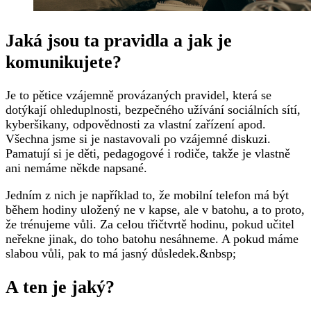
Jaká jsou ta pravidla a jak je
komunikujete? ‍
Je to pětice vzájemně provázaných pravidel, která se
dotýkají ohleduplnosti, bezpečného užívání sociálních sítí,
kyberšikany, odpovědnosti za vlastní zařízení apod.
Všechna jsme si je nastavovali po vzájemné diskuzi.
Pamatují si je děti, pedagogové i rodiče, takže je vlastně
ani nemáme někde napsané.
Jedním z nich je například to, že mobilní telefon má být
během hodiny uložený ne v kapse, ale v batohu, a to proto,
že trénujeme vůli. Za celou třičtvrtě hodinu, pokud učitel
neřekne jinak, do toho batohu nesáhneme. A pokud máme
slabou vůli, pak to má jasný důsledek.&nbsp;
A ten je jaký?