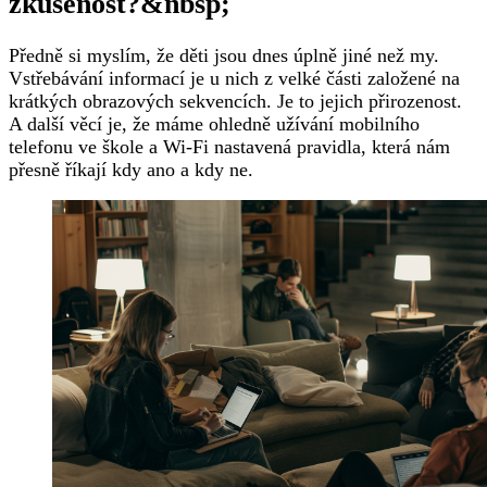
zkušenost?&nbsp;
Předně si myslím, že děti jsou dnes úplně jiné než my.
Vstřebávání informací je u nich z velké části založené na
krátkých obrazových sekvencích. Je to jejich přirozenost.
A další věcí je, že máme ohledně užívání mobilního
telefonu ve škole a Wi-Fi nastavená pravidla, která nám
přesně říkají kdy ano a kdy ne.