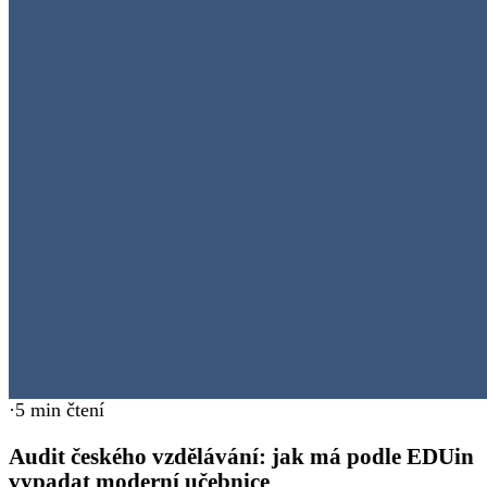
·
5
min čtení
Audit českého vzdělávání: jak má podle EDUin
vypadat moderní učebnice