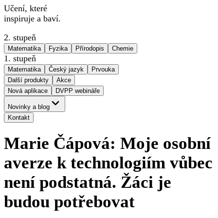
Učení, které
inspiruje a baví.
2. stupeň
Matematika
Fyzika
Přírodopis
Chemie
1. stupeň
Matematika
Český jazyk
Prvouka
Další produkty
Akce
Nová aplikace
DVPP webináře
Novinky a blog
Kontakt
Marie Čápová: Moje osobní
averze k technologiím vůbec
není podstatná. Žáci je
budou potřebovat