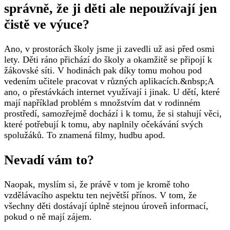
správně, že ji děti ale nepoužívají jen
čistě ve výuce?
Ano, v prostorách školy jsme ji zavedli už asi před osmi
lety. Děti ráno přichází do školy a okamžitě se připojí k
žákovské síti. V hodinách pak díky tomu mohou pod
vedením učitele pracovat v různých aplikacích.&nbsp;A
ano, o přestávkách internet využívají i jinak. U dětí, které
mají například problém s množstvím dat v rodinném
prostředí, samozřejmě dochází i k tomu, že si stahují věci,
které potřebují k tomu, aby naplnily očekávání svých
spolužáků. To znamená filmy, hudbu apod.
Nevadí vám to?
Naopak, myslím si, že právě v tom je kromě toho
vzdělávacího aspektu ten největší přínos. V­ tom, že
všechny děti dostávají úplně stejnou úroveň informací,
pokud o ně mají zájem.