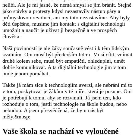
nelíbí. Ale je mi jasné, že nemá smysl se jim bránit. Stejně
jako stávky a protesty kdysi nezastavily nástup páry a
průmyslovou revoluci, ani my toto nezastavíme. Aby byly
děti úspěšné, musíme jim kontakt s digitální technologií
umožnit a naučit je užívat ji bezpečně a ve prospěch
člověka.
Naší povinností je ale žáky současně vést i k těm lidským
kvalitám. Oni musí být především lidmi. Musí cítit, vnímat
druhé kolem sebe, musí být empatičtí, ohleduplní, umět
dobře komunikovat. A ta digitální technologie jim v tom
bude jenom pomáhat.
Takže já mám sice k technologiím averzi, ale nebrání mi to
v tom, poskytovat je žákům v té míře, která je posune. Oni
je potřebují k tomu, aby se rozvinuli. Já jsem ten, kdo
rozhoduje o tom, jestli technologie na škole budou, nebo
nebudou. A jsem přesvědčená, že by u nás být
měly.&nbsp;
Vaše škola se nachází ve vyloučené