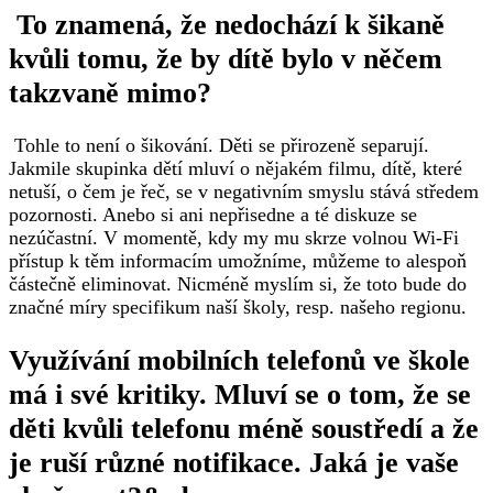
‍ To znamená, že nedochází k šikaně
kvůli tomu, že by dítě bylo v něčem
takzvaně mimo?
‍ Tohle to není o šikování. Děti se přirozeně separují.
Jakmile skupinka dětí mluví o nějakém filmu, dítě, které
netuší, o čem je řeč, se v negativním smyslu stává středem
pozornosti. Anebo si ani nepřisedne a té diskuze se
nezúčastní. V momentě, kdy my mu skrze volnou Wi-Fi
přístup k těm informacím umožníme, můžeme to alespoň
částečně eliminovat. Nicméně myslím si, že toto bude do
značné míry specifikum naší školy, resp. našeho regionu.
Využívání mobilních telefonů ve škole
má i své kritiky. Mluví se o tom, že se
děti kvůli telefonu méně soustředí a že
je ruší různé notifikace. Jaká je vaše