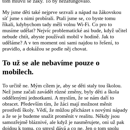
tom mluvil se žáky. To by nezafungovalo.
My jsme děti také nejprve sezvali a nápad na žákovskou
síť jsme s nimi probírali. Ptali jsme se, co byste tomu
říkali, kdybychom tady měli volnu Wi-Fi. Co pro to
musíme udělat? Nejvíc problematické asi bude, když učitel
nebude chtít, abyste používali mobil v hodině. Jak to
uděláme? A v ten moment oni sami najdou to řešení, to
pravidlo, a dokážou se podle něj chovat.
To už se ale nebavíme pouze o
mobilech.
To určitě ne. Mým cílem je, aby se děti staly tou školou.
Než jsme začali zavádět různé změny, byly děti a škola
oddělenými jednotkami. A myslím, že se nám daří to
obracet. Především tím, že žáci mají možnost měnit
prostředí školy. Vědí, že můžou přicházet s novými nápady
a že se je budeme snažit proměnit v realitu. Někdy jsou
samozřejmě bláznivé, ale když je nasměrujete, oni už pak
dojdou k tomu, co smysl dává a co ne. Jen o tom spolu