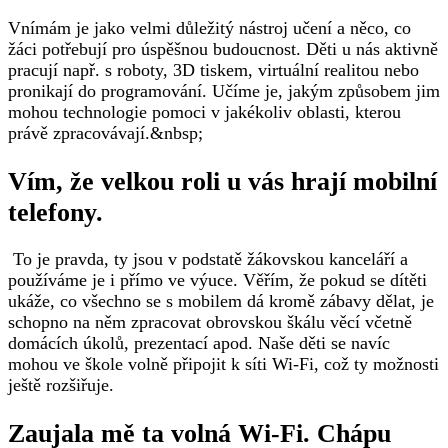
Vnímám je jako velmi důležitý nástroj učení a něco, co
žáci potřebují pro úspěšnou budoucnost. Děti u nás aktivně
pracují např. s roboty, 3D tiskem, virtuální realitou nebo
pronikají do programování. Učíme je, jakým způsobem jim
mohou technologie pomoci v ­­­jakékoliv oblasti, kterou
právě zpracovávají.&nbsp;
Vím, že velkou roli u vás hrají mobilní
telefony.
‍ To je pravda, ty jsou v podstatě žákovskou kanceláří a
používáme je i přímo ve výuce. Věřím, že pokud se dítěti
ukáže, co všechno se s mobilem dá kromě zábavy dělat, je
schopno na něm zpracovat obrovskou škálu věcí včetně
domácích úkolů, prezentací apod. Naše děti se navíc
mohou ve škole volně připojit k síti Wi-Fi, což ty možnosti
ještě rozšiřuje.
Zaujala mě ta volná Wi-Fi. Chápu