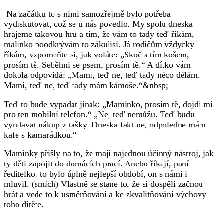
‍ Na začátku to s nimi samozřejmě bylo potřeba
vydiskutovat, což se u nás povedlo. My spolu dneska
hrajeme takovou hru a tím, že vám to tady teď říkám,
malinko poodkrývám to zákulisí. Já rodičům vždycky
říkám, vzpomeňte si, jak voláte: „Skoč s tím košem,
prosím tě. Seběhni se psem, prosím tě.“ A dítko vám
dokola odpovídá: „Mami, teď ne, teď tady něco dělám.
Mami, teď ne, teď tady mám kámoše.“&nbsp;
Teď to bude vypadat jinak: „Maminko, prosím tě, dojdi mi
pro ten mobilní telefon.“ „Ne, teď nemůžu. Teď budu
vyndavat nákup z tašky. Dneska fakt ne, odpoledne mám
kafe s kamarádkou.“
Maminky přišly na to, že mají najednou účinný nástroj, jak
ty děti zapojit do domácích prací. Anebo říkají, paní
ředitelko, to bylo úplně nejlepší období, on s námi i
mluvil. (smích) Vlastně se stane to, že si dospělí začnou
hrát a vede to k usměrňování a ke zkvalitňování výchovy
toho dítěte.