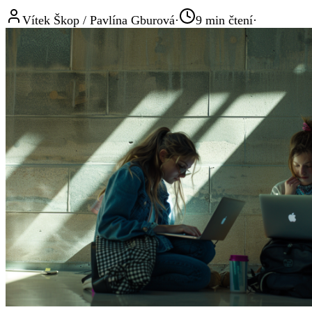
Vítek Škop / Pavlína Gburová
·
9
min čtení
·