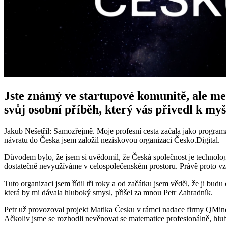
Jste známý ve startupové komunitě, ale mez
svůj osobní příběh, který vás přivedl k my
Jakub Nešetřil: Samozřejmě. Moje profesní cesta začala jako programá
návratu do Česka jsem založil neziskovou organizaci Česko.Digital.
Důvodem bylo, že jsem si uvědomil, že Česká společnost je technolog
dostatečně nevyužíváme v celospolečenském prostoru. Právě proto vz
Tuto organizaci jsem řídil tři roky a od začátku jsem věděl, že ji bu
která by mi dávala hluboký smysl, přišel za mnou Petr Zahradník.
Petr už provozoval projekt Matika Česku v rámci nadace firmy QMiner
Ačkoliv jsme se rozhodli nevěnovat se matematice profesionálně, hlubo