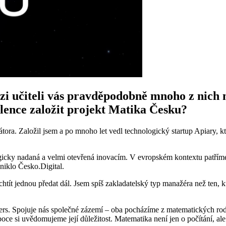
i učiteli vás pravděpodobně mnoho z nich ne
šlence založit projekt Matika Česku?
tora. Založil jsem a po mnoho let vedl technologický startup Apiary, kt
icky nadaná a velmi otevřená inovacím. V evropském kontextu patříme 
niklo Česko.Digital.
du chtít jednou předat dál. Jsem spíš zakladatelský typ manažéra než te
s. Spojuje nás společné zázemí – oba pocházíme z matematických rodin
ce si uvědomujeme její důležitost. Matematika není jen o počítání, ale 