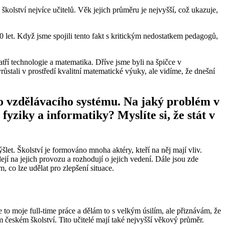
školství nejvíce učitelů. Věk jejich průměru je nejvyšší, což ukazuje,
0 let. Když jsme spojili tento fakt s kritickým nedostatkem pedagogů,
tří technologie a matematika. Dříve jsme byli na špičce v
stali v prostředí kvalitní matematické výuky, ale vidíme, že dnešní
ho vzdělávacího systému. Na jaký problém v
yziky a informatiky? Myslíte si, že stát v
let. Školství je formováno mnoha aktéry, kteří na něj mají vliv.
ejí na jejich provozu a rozhodují o jejich vedení. Dále jsou zde
, co lze udělat pro zlepšení situace.
e to moje full-time práce a dělám to s velkým úsilím, ale přiznávám, že
m českém školství. Tito učitelé mají také nejvyšší věkový průměr.