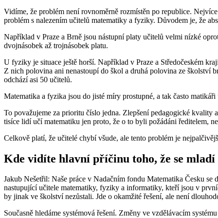
Vidíme, že problém není rovnoměrně rozmístěn po republice. Nejvíce 
problém s nalezením učitelů matematiky a fyziky. Důvodem je, že abs
Například v Praze a Brně jsou nástupní platy učitelů velmi nízké oproti
dvojnásobek až trojnásobek platu.
U fyziky je situace ještě horší. Například v Praze a Středočeském kra
Z nich polovina ani nenastoupí do škol a druhá polovina ze školství 
odchází asi 50 učitelů.
Matematika a fyzika jsou do jisté míry prostupné, a tak často matikáři 
To považujeme za prioritu číslo jedna. Zlepšení pedagogické kvality a
tisíce lidí učí matematiku jen proto, že o to byli požádáni ředitelem, n
Celkově platí, že učitelé chybí všude, ale tento problém je nejpalčivě
Kde vidíte hlavní příčinu toho, že se mla
Jakub Nešetřil: Naše práce v Nadačním fondu Matematika Česku se dá
nastupující učitele matematiky, fyziky a informatiky, kteří jsou v prv
by jinak ve školství nezůstali. Jde o okamžité řešení, ale není dlouhod
Současně hledáme systémová řešení. Změny ve vzdělávacím systému se