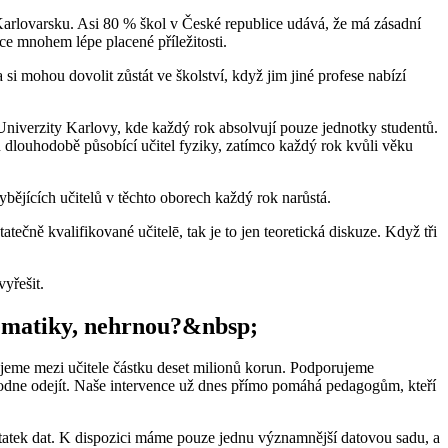
Karlovarsku. Asi 80 % škol v České republice udává, že má zásadní
e mnohem lépe placené příležitosti.
 si mohou dovolit zůstát ve školství, když jim jiné profese nabízí
ě Univerzity Karlovy, kde každý rok absolvují pouze jednotky studentů.
n dlouhodobě působící učitel fyziky, zatímco každý rok kvůli věku
hybějících učitelů v těchto oborech každý rok narůstá.
ečně kvalifikované učitelē, tak je to jen teoretická diskuze. Když tři
vyřešit.
atematiky, nehrnou?&nbsp;
jeme mezi učitele částku deset milionů korun. Podporujeme
rozhodne odejít. Naše intervence už dnes přímo pomáhá pedagogům, kteří
tatek dat. K dispozici máme pouze jednu významnější datovou sadu, a