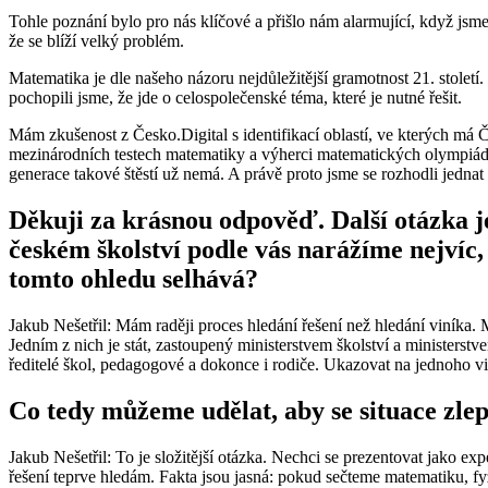
Tohle poznání bylo pro nás klíčové a přišlo nám alarmující, když jsme 
že se blíží velký problém.
Matematika je dle našeho názoru nejdůležitější gramotnost 21. století
pochopili jsme, že jde o celospolečenské téma, které je nutné řešit.
Mám zkušenost z Česko.Digital s identifikací oblastí, ve kterých má Č
mezinárodních testech matematiky a výherci matematických olympiád. J
generace takové štěstí už nemá. A právě proto jsme se rozhodli jednat
Děkuji za krásnou odpověď. Další otázka j
českém školství podle vás narážíme nejvíc, 
tomto ohledu selhává?
Jakub Nešetřil: Mám raději proces hledání řešení než hledání viníka. 
Jedním z nich je stát, zastoupený ministerstvem školství a ministerstv
ředitelé škol, pedagogové a dokonce i rodiče. Ukazovat na jednoho vin
Co tedy můžeme udělat, aby se situace zlep
Jakub Nešetřil: To je složitější otázka. Nechci se prezentovat jako ex
řešení teprve hledám. Fakta jsou jasná: pokud sečteme matematiku, fyz