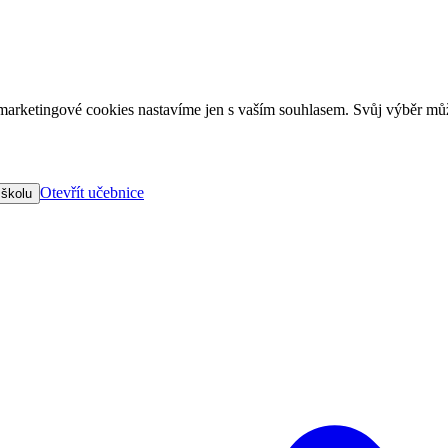
arketingové cookies nastavíme jen s vaším souhlasem. Svůj výběr můž
Otevřít učebnice
 školu