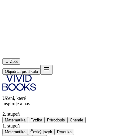
← Zpět
Objednat pro školu
Učení, které
inspiruje a baví.
2. stupeň
Matematika
Fyzika
Přírodopis
Chemie
1. stupeň
Matematika
Český jazyk
Prvouka