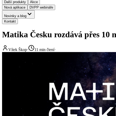
Další produkty
Akce
Nová aplikace
DVPP webináře
Novinky a blog
Kontakt
Matika Česku rozdává přes 10 
Vítek Škop
·
11
min čtení
·