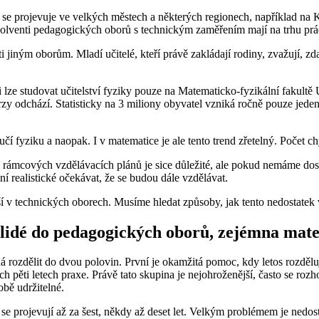
se projevuje ve velkých městech a některých regionech, například na 
olventi pedagogických oborů s technickým zaměřením mají na trhu prác
 jiným oborům. Mladí učitelé, kteří právě zakládají rodiny, zvažují, zda
ji lze studovat učitelství fyziky pouze na Matematicko-fyzikální fakult
brzy odchází. Statisticky na 3 miliony obyvatel vzniká ročně pouze jede
učí fyziku a naopak. I v matematice je ale tento trend zřetelný. Počet c
 rámcových vzdělávacích plánů je sice důležité, ale pokud nemáme dostat
ení realistické očekávat, že se budou dále vzdělávat.
jší v technických oborech. Musíme hledat způsoby, jak tento nedostatek 
dí lidé do pedagogických oborů, zejémna m
 rozdělit do dvou polovin. První je okamžitá pomoc, kdy letos rozdělu
ních pěti letech praxe. Právě tato skupina je nejohroženější, často se 
obě udržitelné.
 projevují až za šest, někdy až deset let. Velkým problémem je nedos