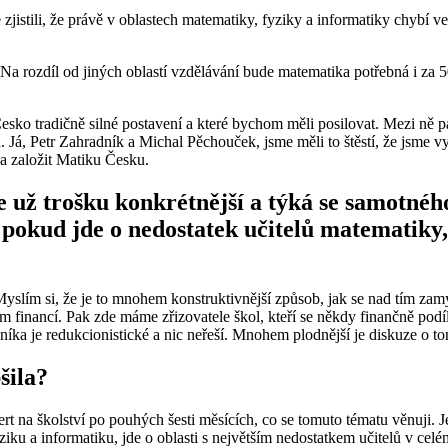
zjistili, že právě v oblastech matematiky, fyziky a informatiky chybí ve 
. Na rozdíl od jiných oblastí vzdělávání bude matematika potřebná i za 5
esko tradičně silné postavení a které bychom měli posilovat. Mezi ně pa
á, Petr Zahradník a Michal Pěchouček, jsme měli to štěstí, že jsme vyrů
 a založit Matiku Česku.
e už trošku konkrétnější a týká se samotné
pokud jde o nedostatek učitelů matematiky, f
Myslím si, že je to mnohem konstruktivnější způsob, jak se nad tím zamýš
em financí. Pak zde máme zřizovatele škol, kteří se někdy finančně podíl
íka je redukcionistické a nic neřeší. Mnohem plodnější je diskuze o tom
šila?
pert na školství po pouhých šesti měsících, co se tomuto tématu věnuji. J
iku a informatiku, jde o oblasti s největším nedostatkem učitelů v celé