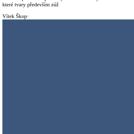
které tvary především zúž
Vítek Škop
·