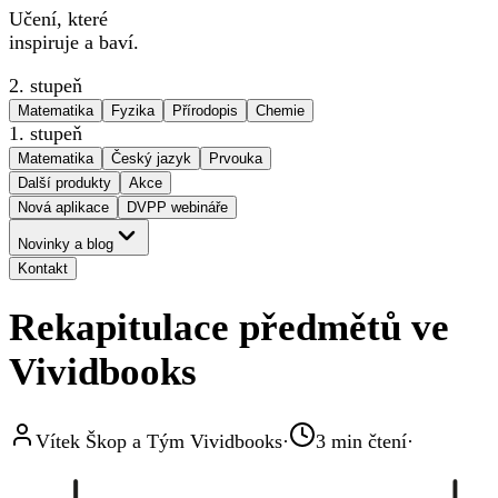
Učení, které
inspiruje a baví.
2. stupeň
Matematika
Fyzika
Přírodopis
Chemie
1. stupeň
Matematika
Český jazyk
Prvouka
Další produkty
Akce
Nová aplikace
DVPP webináře
Novinky a blog
Kontakt
Rekapitulace předmětů ve
Vividbooks
Vítek Škop a Tým Vividbooks
·
3
min čtení
·