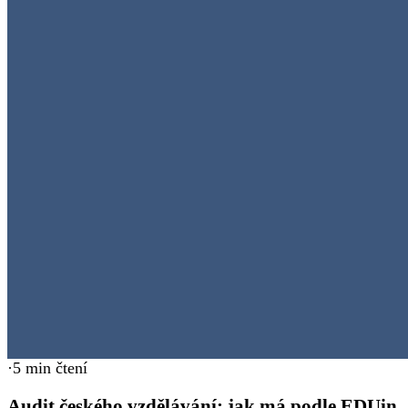
·
5
min čtení
Audit českého vzdělávání: jak má podle EDUin