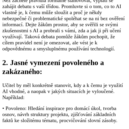
Než začnete pravidla formálně stanovovat, vyplatí se
zahájit debatu s vaší třídou. Promluvte si o tom, co to AI
vlastně je, k čemu může sloužit a proč je někdy
nebezpečné či problematické spoléhat se na ni bez ověření
informací. Dejte žákům prostor, aby se svěřili se svými
zkušenostmi s AI a probrali s vámi, zda a jak ji při učení
využívají. Taková debata pomůže žákům pochopit, že
cílem pravidel není je omezovat, ale vést je k
odpovědnému a smysluplnému používání technologií.
2. Jasné vymezení povoleného a
zakázaného:
Učitel by měl konkrétně stanovit, kdy a k čemu je využití
AI vhodné, a naopak v jakých situacích je vyloučené.
Například:
• Povoleno: Hledání inspirace pro domácí úkol, tvorba
osnov, návrh struktury projektu, zjišťování základních
faktů ke složitému tématu, procvičování slovní zásoby.