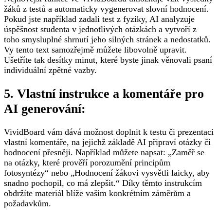
žáků z testů a automaticky vygenerovat slovní hodnocení.
Pokud jste například zadali test z fyziky, AI analyzuje
úspěšnost studenta v jednotlivých otázkách a vytvoří z
toho smysluplné shrnutí jeho silných stránek a nedostatků.
Vy tento text samozřejmě můžete libovolně upravit.
Ušetříte tak desítky minut, které byste jinak věnovali psaní
individuální zpětné vazby.
5. Vlastní instrukce a komentáře pro
AI generování:
VividBoard vám dává možnost doplnit k testu či prezentaci
vlastní komentáře, na jejichž základě AI připraví otázky či
hodnocení přesněji. Například můžete napsat: „Zaměř se
na otázky, které prověří porozumění principům
fotosyntézy“ nebo „Hodnocení žákovi vysvětli laicky, aby
snadno pochopil, co má zlepšit.“ Díky těmto instrukcím
obdržíte materiál blíže vašim konkrétním záměrům a
požadavkům.