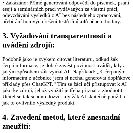
• Zakázáno: Přímé generování odpovědí do písemek, psaní
esejí a seminárních prací vydávaných za vlastní práci,
odevzdávání výsledků z AI bez následného zpracování,
přebírání hotových řešení testů či úkolů během hodiny.
3. Vyžadování transparentnosti a
uvádění zdrojů:
Podobně jako je zvykem citovat literaturu, odkud žák
čerpá informace, je dobré zavést povinnost uvádět, kdy a
jakým způsobem žák využil AI. Například: „K čerpaným
informacím z učebnice jsem si nechal generovat doplňkové
příklady přes ChatGPT.“ Tím se žáci učí přistupovat k AI
jako ke zdroji, jehož využití je třeba přiznat a zhodnotit.
Učitel se tak snadno dozví, kdy žák AI skutečně použil a
jak to ovlivnilo výsledný produkt.
4. Zavedení metod, které znesnadní
zneužití: