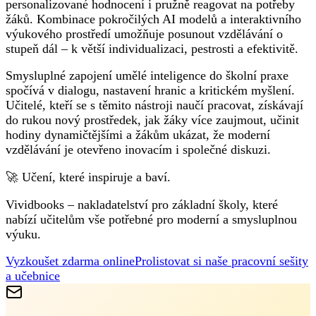
personalizované hodnocení i pružně reagovat na potřeby
žáků. Kombinace pokročilých AI modelů a interaktivního
výukového prostředí umožňuje posunout vzdělávání o
stupeň dál – k větší individualizaci, pestrosti a efektivitě.
Smysluplné zapojení umělé inteligence do školní praxe
spočívá v dialogu, nastavení hranic a kritickém myšlení.
Učitelé, kteří se s těmito nástroji naučí pracovat, získávají
do rukou nový prostředek, jak žáky více zaujmout, učinit
hodiny dynamičtějšími a žákům ukázat, že moderní
vzdělávání je otevřeno inovacím i společné diskuzi.
🚀 Učení, které inspiruje a baví.
Vividbooks – nakladatelství pro základní školy, které
nabízí učitelům vše potřebné pro moderní a smysluplnou
výuku.
Vyzkoušet zdarma online
Prolistovat si naše pracovní sešity
a učebnice