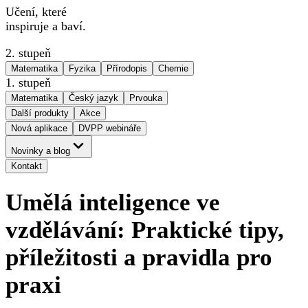
Učení, které
inspiruje a baví.
2. stupeň
Matematika
Fyzika
Přírodopis
Chemie
1. stupeň
Matematika
Český jazyk
Prvouka
Další produkty
Akce
Nová aplikace
DVPP webináře
Novinky a blog
Kontakt
Umělá inteligence ve
vzdělávání: Praktické tipy,
příležitosti a pravidla pro
praxi