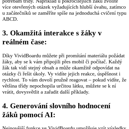
potřebám třídy. Například u pokročilejších žáků zvolíte
více otevřených otázek vyžadujících hlubší úvahu, zatímco
u začátečníků se zaměříte spíše na jednoduchá cvičení typu
ABCD.
3. Okamžitá interakce s žáky v
reálném čase:
Díky VividBoardu můžete při promítání materiálu požádat
žáky, aby se k vám připojili přes mobil či počítač. Každý
žák tak vidí stejný obsah a může okamžitě odpovídat na
otázky či řešit úkoly. Vy vidíte jejich reakce, úspěšnost i
rychlost. To vám dovolí pružně reagovat – pokud vidíte, že
většina třídy nepochopila určitou látku, můžete se k ní
vrátit, dovysvětlit a zařadit další příklady.
4. Generování slovního hodnocení
žáků pomocí AI:
Nejnovější funkce ve VividBoardu umožňuje vzít výsledky