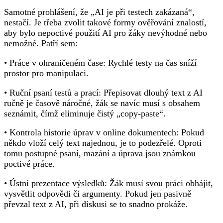
Samotné prohlášení, že „AI je při testech zakázaná“,
nestačí. Je třeba zvolit takové formy ověřování znalostí,
aby bylo nepoctivé použití AI pro žáky nevýhodné nebo
nemožné. Patří sem:
• Práce v ohraničeném čase: Rychlé testy na čas sníží
prostor pro manipulaci.
• Ruční psaní testů a prací: Přepisovat dlouhý text z AI
ručně je časově náročné, žák se navíc musí s obsahem
seznámit, čímž eliminuje čistý „copy-paste“.
• Kontrola historie úprav v online dokumentech: Pokud
někdo vloží celý text najednou, je to podezřelé. Oproti
tomu postupné psaní, mazání a úprava jsou známkou
poctivé práce.
• Ústní prezentace výsledků: Žák musí svou práci obhájit,
vysvětlit odpovědi či argumenty. Pokud jen pasivně
převzal text z AI, při diskusi se to snadno prokáže.