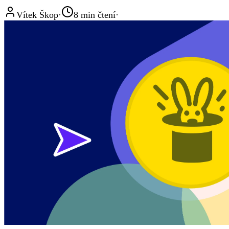
Vítek Škop
·
8
min čtení
·