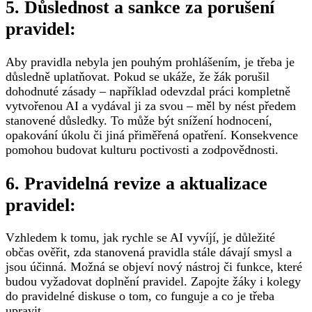
5. Důslednost a sankce za porušení
pravidel:
Aby pravidla nebyla jen pouhým prohlášením, je třeba je
důsledně uplatňovat. Pokud se ukáže, že žák porušil
dohodnuté zásady – například odevzdal práci kompletně
vytvořenou AI a vydával ji za svou – měl by nést předem
stanovené důsledky. To může být snížení hodnocení,
opakování úkolu či jiná přiměřená opatření. Konsekvence
pomohou budovat kulturu poctivosti a zodpovědnosti.
6. Pravidelná revize a aktualizace
pravidel:
Vzhledem k tomu, jak rychle se AI vyvíjí, je důležité
občas ověřit, zda stanovená pravidla stále dávají smysl a
jsou účinná. Možná se objeví nový nástroj či funkce, které
budou vyžadovat doplnění pravidel. Zapojte žáky i kolegy
do pravidelné diskuse o tom, co funguje a co je třeba
upravit.