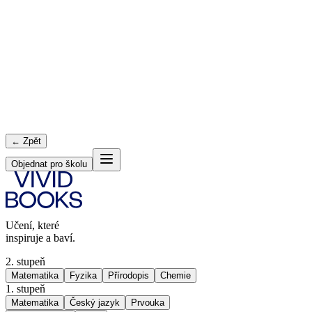
← Zpět
Objednat pro školu
Učení, které
inspiruje a baví.
2. stupeň
Matematika
Fyzika
Přírodopis
Chemie
1. stupeň
Matematika
Český jazyk
Prvouka