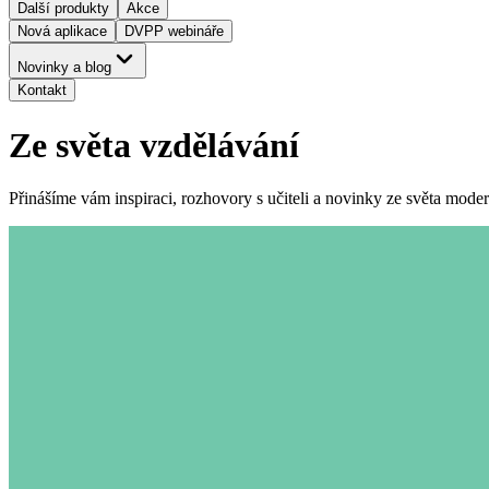
Další produkty
Akce
Nová aplikace
DVPP webináře
Novinky a blog
Kontakt
Ze světa vzdělávání
Přinášíme vám inspiraci, rozhovory s učiteli a novinky ze světa mode