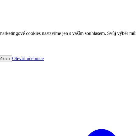
arketingové cookies nastavíme jen s vaším souhlasem. Svůj výběr můž
Otevřít učebnice
 školu