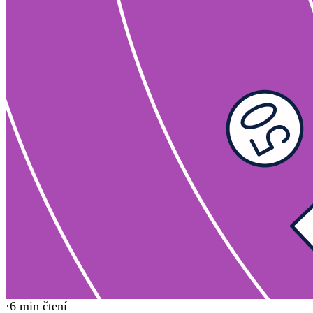
·
6
min čtení