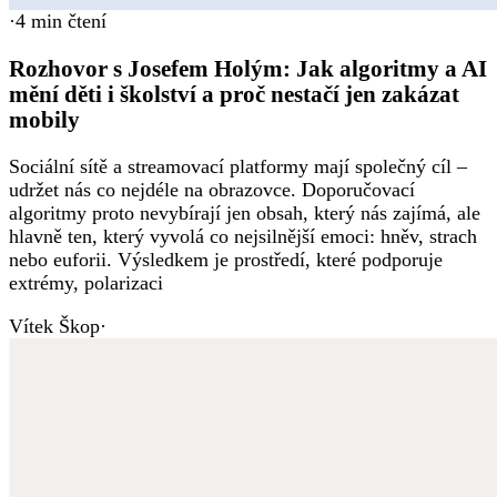
·
4
min čtení
Rozhovor s Josefem Holým: Jak algoritmy a AI
mění děti i školství a proč nestačí jen zakázat
mobily
Sociální sítě a streamovací platformy mají společný cíl –
udržet nás co nejdéle na obrazovce. Doporučovací
algoritmy proto nevybírají jen obsah, který nás zajímá, ale
hlavně ten, který vyvolá co nejsilnější emoci: hněv, strach
nebo euforii. Výsledkem je prostředí, které podporuje
extrémy, polarizaci
Vítek Škop
·