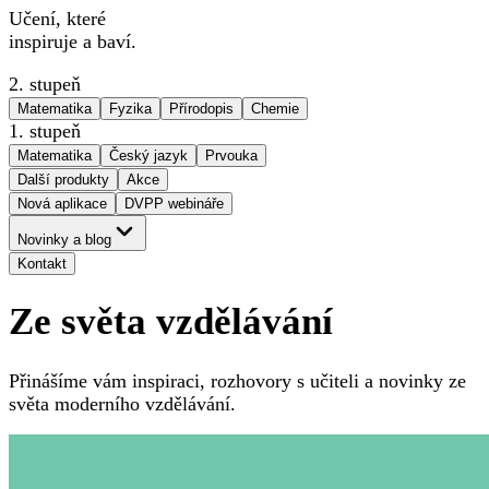
Učení, které
inspiruje a baví.
2. stupeň
Matematika
Fyzika
Přírodopis
Chemie
1. stupeň
Matematika
Český jazyk
Prvouka
Další produkty
Akce
Nová aplikace
DVPP webináře
Novinky a blog
Kontakt
Ze světa vzdělávání
Přinášíme vám inspiraci, rozhovory s učiteli a novinky ze
světa moderního vzdělávání.