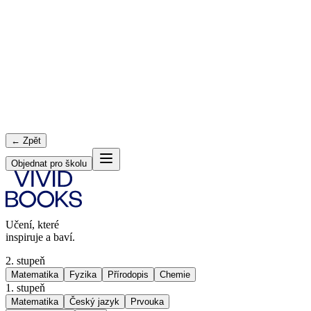
← Zpět
Objednat pro školu
Učení, které
inspiruje a baví.
2. stupeň
Matematika
Fyzika
Přírodopis
Chemie
1. stupeň
Matematika
Český jazyk
Prvouka