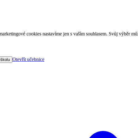
arketingové cookies nastavíme jen s vaším souhlasem. Svůj výběr můž
Otevřít učebnice
 školu