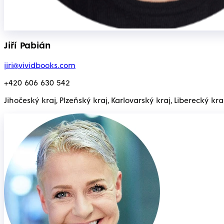
Jiří Pabián
jiri@vividbooks.com
+420 606 630 542
Jihočeský kraj, Plzeňský kraj, Karlovarský kraj, Liberecký kra