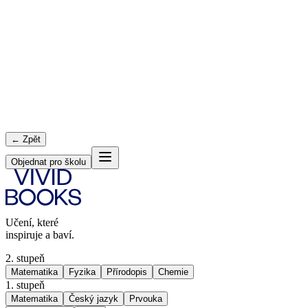
← Zpět
Objednat pro školu
Učení, které
inspiruje a baví.
2. stupeň
Matematika
Fyzika
Přírodopis
Chemie
1. stupeň
Matematika
Český jazyk
Prvouka