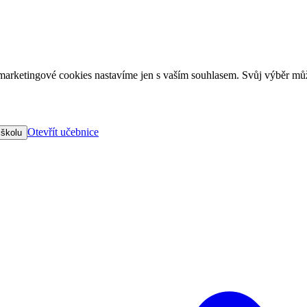
arketingové cookies nastavíme jen s vaším souhlasem. Svůj výběr můž
Otevřít učebnice
 školu