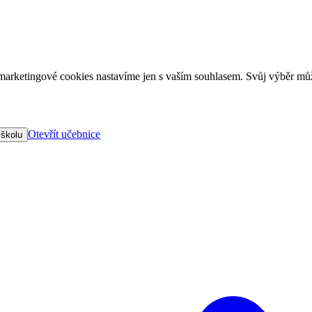
arketingové cookies nastavíme jen s vaším souhlasem. Svůj výběr můž
Otevřít učebnice
 školu