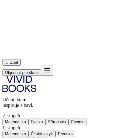
← Zpět
Objednat pro školu
Učení, které
inspiruje a baví.
2. stupeň
Matematika
Fyzika
Přírodopis
Chemie
1. stupeň
Matematika
Český jazyk
Prvouka