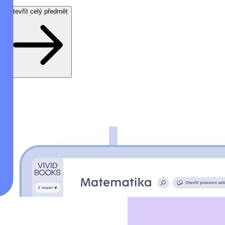
Otevřít celý předmět