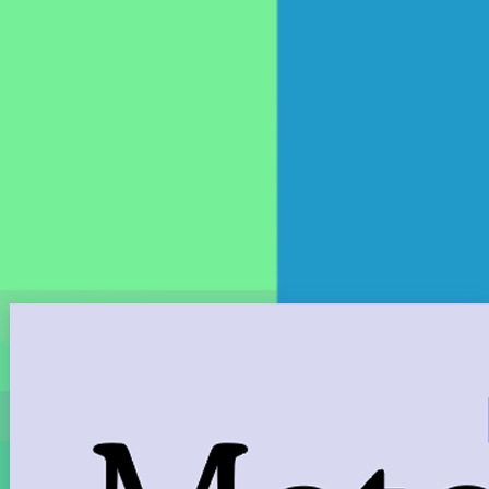
Matematika
Digitální učebnice rozšířený přístup
od 290 Kč/měsíčně
Akce 10 + 1