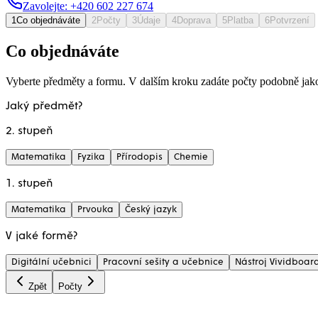
Zavolejte: +420 602 227 674
1
Co objednáváte
2
Počty
3
Údaje
4
Doprava
5
Platba
6
Potvrzení
Co objednáváte
Vyberte předměty a formu. V dalším kroku zadáte počty podobně jako
Jaký předmět?
2. stupeň
Matematika
Fyzika
Přírodopis
Chemie
1. stupeň
Matematika
Prvouka
Český jazyk
V jaké formě?
Digitální učebnici
Pracovní sešity a učebnice
Nástroj Vividboar
Zpět
Počty