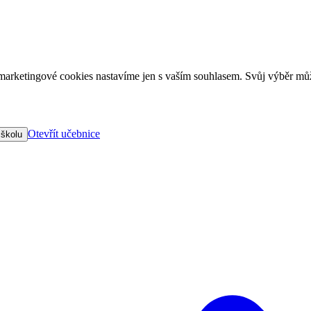
arketingové cookies nastavíme jen s vaším souhlasem. Svůj výběr můž
Otevřít učebnice
 školu