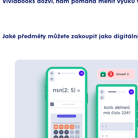
Vividbooks dozví, nám pomáhá měnit výuku v
Jaké předměty můžete zakoupit jako digitáln