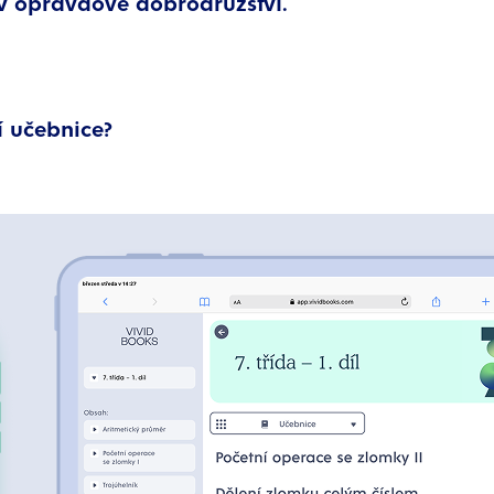
 opravdové dobrodružství.
í učebnice?