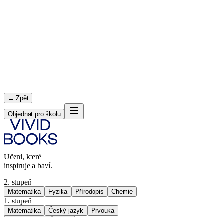
← Zpět
Objednat pro školu
Učení, které
inspiruje a baví.
2. stupeň
Matematika
Fyzika
Přírodopis
Chemie
1. stupeň
Matematika
Český jazyk
Prvouka