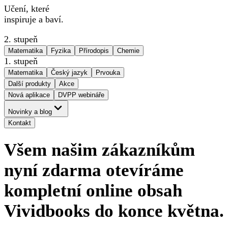
Učení, které
inspiruje a baví.
2. stupeň
Matematika
Fyzika
Přírodopis
Chemie
1. stupeň
Matematika
Český jazyk
Prvouka
Další produkty
Akce
Nová aplikace
DVPP webináře
Novinky a blog
Kontakt
Všem našim zákazníkům
nyní zdarma otevíráme
kompletní online obsah
Vividbooks do konce května.