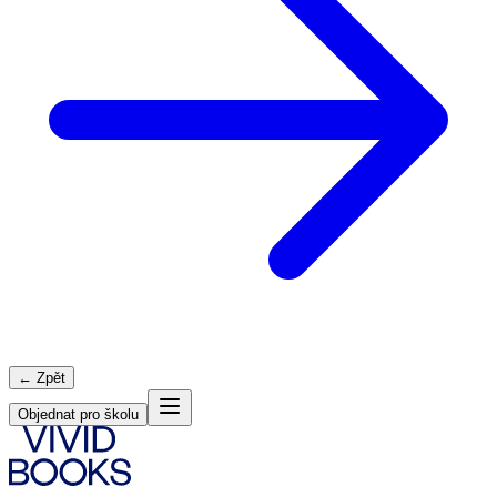
← Zpět
Objednat pro školu