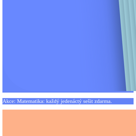
Akce: Matematika: každý jedenáctý sešit zdarma.