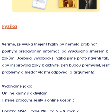
Fyzika
Věříme, že výuka (nejen) fyziky by neměla probíhat
pouhým předáváním informací od vyučujícího směrem k
žákům. Učebnici Vividbooks Fyzika jsme proto navrhli tak,
aby inspirovala žáky k aktivitě. Děti budou přemýšlet, řešit
problémy a hledat vlastní odpovědi a argumenty.
Vydáváme jako:
Online knihy s aktivitami
Tištěné pracovní sešity s online učebnicí
Doložka MŠMT, Podle RVP, Pro 6. – 9. ročník