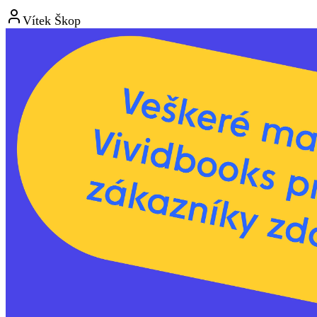
Vítek Škop