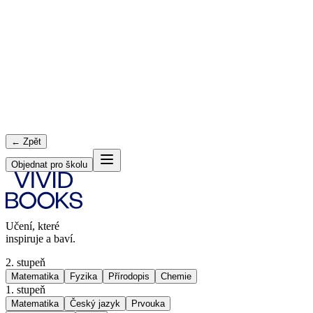
← Zpět
Objednat pro školu
Učení, které
inspiruje a baví.
2. stupeň
Matematika
Fyzika
Přírodopis
Chemie
1. stupeň
Matematika
Český jazyk
Prvouka