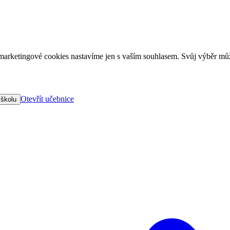
arketingové cookies nastavíme jen s vaším souhlasem. Svůj výběr můž
Otevřít učebnice
 školu