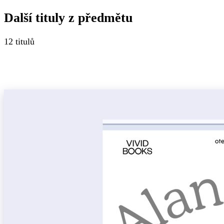
Další tituly z
předmětu
12
titulů