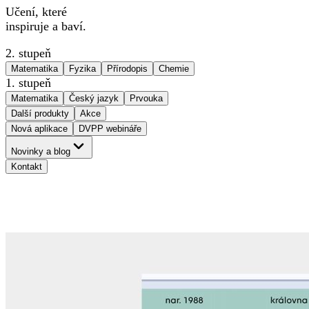
Učení, které
inspiruje a baví.
2. stupeň
Matematika
Fyzika
Přírodopis
Chemie
1. stupeň
Matematika
Český jazyk
Prvouka
Další produkty
Akce
Nová aplikace
DVPP webináře
Novinky a blog
Kontakt