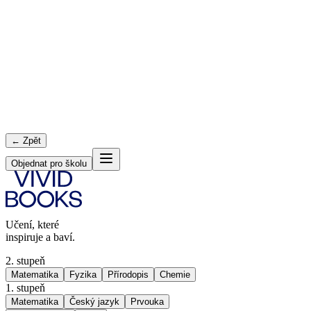
← Zpět
Objednat pro školu
Učení, které
inspiruje a baví.
2. stupeň
Matematika
Fyzika
Přírodopis
Chemie
1. stupeň
Matematika
Český jazyk
Prvouka