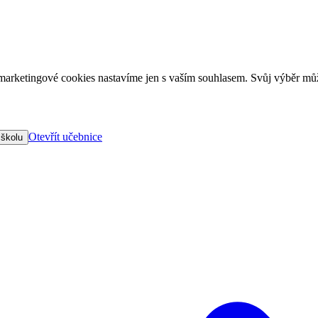
arketingové cookies nastavíme jen s vaším souhlasem. Svůj výběr můž
Otevřít učebnice
 školu