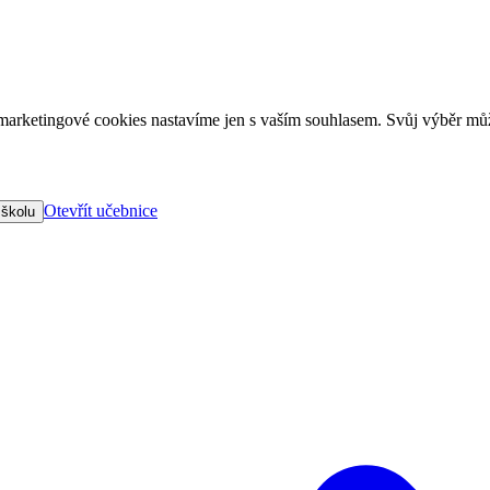
arketingové cookies nastavíme jen s vaším souhlasem. Svůj výběr můž
Otevřít učebnice
 školu