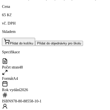
Cena
65 Kč
vč. DPH
Skladem
Přidat do košíku
Přidat do objednávky pro školu
Specifikace
Počet stran
48
Formát
A4
Rok vydání
2026
ISBN
978-80-88558-10-1