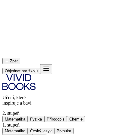
← Zpět
Objednat pro školu
Učení, které
inspiruje a baví.
2. stupeň
Matematika
Fyzika
Přírodopis
Chemie
1. stupeň
Matematika
Český jazyk
Prvouka