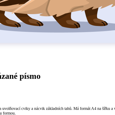
ázané písmo
na uvolňovací cviky a nácvik základních tahů. Má formát A4 na šířku a
ou formou.