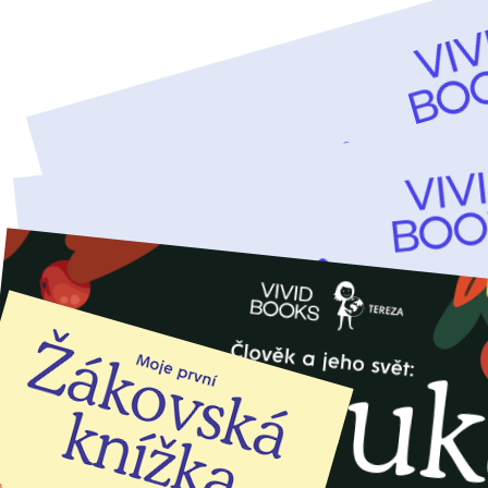
Tento titul si můžete pořídit ve zvýhodněném
balíčku:
Balíček prvňáčka
: 11 titulů
651,00 Kč
599,00 Kč
cena balíčku
Přidat do objednávky
Více o akci