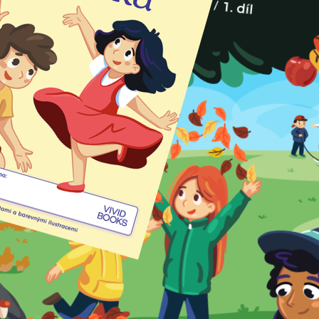
Další tituly z
předmětu
12
titulů