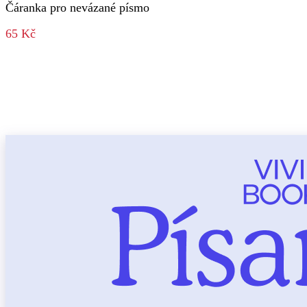
Čáranka pro nevázané písmo
65 Kč