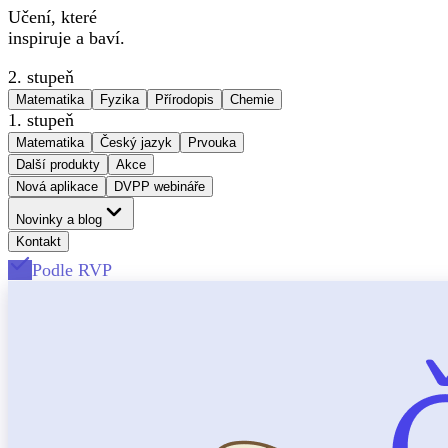
Učení, které
inspiruje a baví.
2. stupeň
Matematika
Fyzika
Přírodopis
Chemie
1. stupeň
Matematika
Český jazyk
Prvouka
Další produkty
Akce
Nová aplikace
DVPP webináře
Novinky a blog
Kontakt
Podle RVP