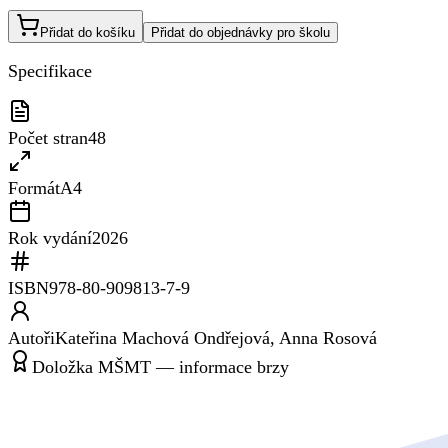
Přidat do košíku
Přidat do objednávky pro školu
Specifikace
Počet stran
48
Formát
A4
Rok vydání
2026
ISBN
978-80-909813-7-9
Autoři
Kateřina Machová Ondřejová, Anna Rosová
Doložka MŠMT — informace brzy