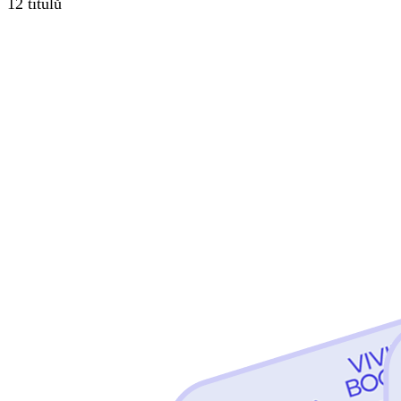
12
titulů