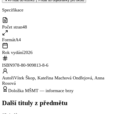
Přidat do košíku
Přidat do objednávky pro školu
Specifikace
Počet stran
48
Formát
A4
Rok vydání
2026
ISBN
978-80-909813-8-6
Autoři
Vítek Škop, Kateřina Machová Ondřejová, Anna
Rosová
Doložka MŠMT — informace brzy
Další tituly z
předmětu