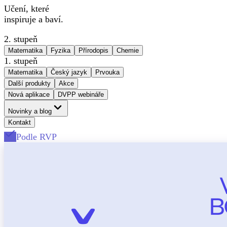
Učení, které
inspiruje a baví.
2. stupeň
Matematika
Fyzika
Přírodopis
Chemie
1. stupeň
Matematika
Český jazyk
Prvouka
Další produkty
Akce
Nová aplikace
DVPP webináře
Novinky a blog
Kontakt
Podle RVP