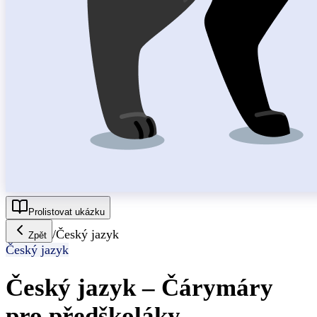
Prolistovat ukázku
/
Český jazyk
Zpět
Český jazyk
Český jazyk – Čárymáry
pro předškoláky