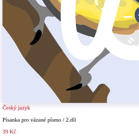
Český jazyk
Písanka pro vázané písmo / 2.díl
39 Kč