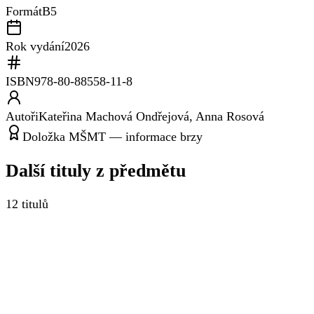
Formát
B5
Rok vydání
2026
ISBN
978-80-88558-11-8
Autoři
Kateřina Machová Ondřejová, Anna Rosová
Doložka MŠMT — informace brzy
Další tituly z
předmětu
12
titulů