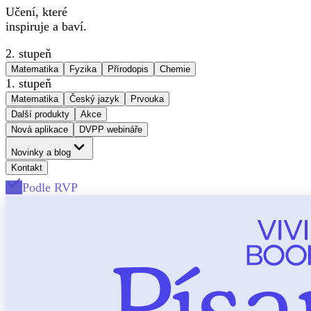
Učení, které
inspiruje a baví.
2. stupeň
Matematika
Fyzika
Přírodopis
Chemie
1. stupeň
Matematika
Český jazyk
Prvouka
Další produkty
Akce
Nová aplikace
DVPP webináře
Novinky a blog
Kontakt
Podle RVP