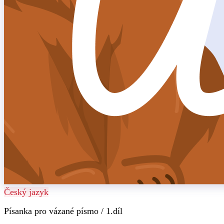
Český jazyk
Písanka pro vázané písmo / 1.díl