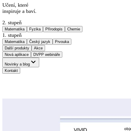
Učení, které
inspiruje a baví.
2. stupeň
Matematika
Fyzika
Přírodopis
Chemie
1. stupeň
Matematika
Český jazyk
Prvouka
Další produkty
Akce
Nová aplikace
DVPP webináře
Novinky a blog
Kontakt