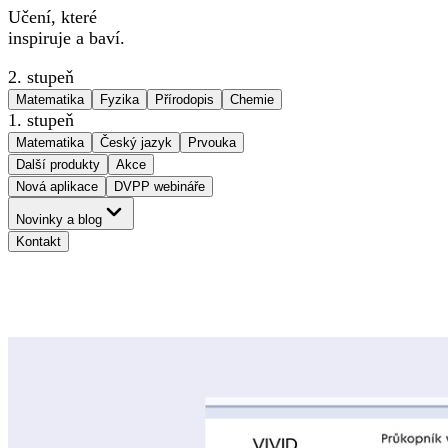
Učení, které
inspiruje a baví.
2. stupeň
Matematika
Fyzika
Přírodopis
Chemie
1. stupeň
Matematika
Český jazyk
Prvouka
Další produkty
Akce
Nová aplikace
DVPP webináře
Novinky a blog
Kontakt