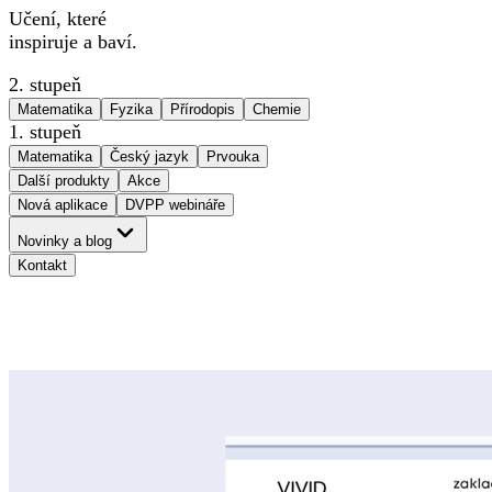
Učení, které
inspiruje a baví.
2. stupeň
Matematika
Fyzika
Přírodopis
Chemie
1. stupeň
Matematika
Český jazyk
Prvouka
Další produkty
Akce
Nová aplikace
DVPP webináře
Novinky a blog
Kontakt