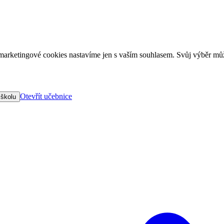
arketingové cookies nastavíme jen s vaším souhlasem. Svůj výběr můž
Otevřít učebnice
 školu