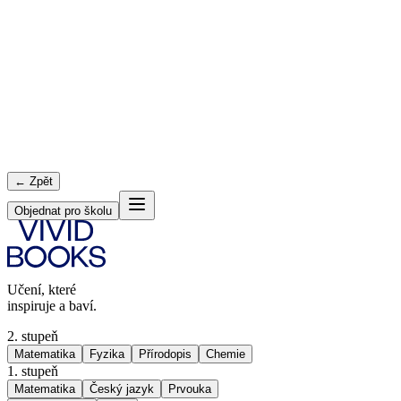
← Zpět
Objednat pro školu
Učení, které
inspiruje a baví.
2. stupeň
Matematika
Fyzika
Přírodopis
Chemie
1. stupeň
Matematika
Český jazyk
Prvouka