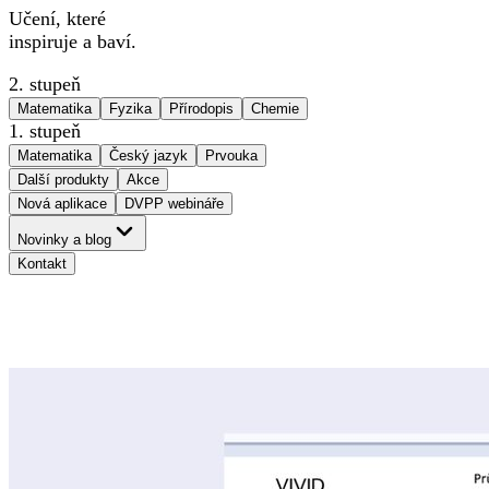
Učení, které
inspiruje a baví.
2. stupeň
Matematika
Fyzika
Přírodopis
Chemie
1. stupeň
Matematika
Český jazyk
Prvouka
Další produkty
Akce
Nová aplikace
DVPP webináře
Novinky a blog
Kontakt