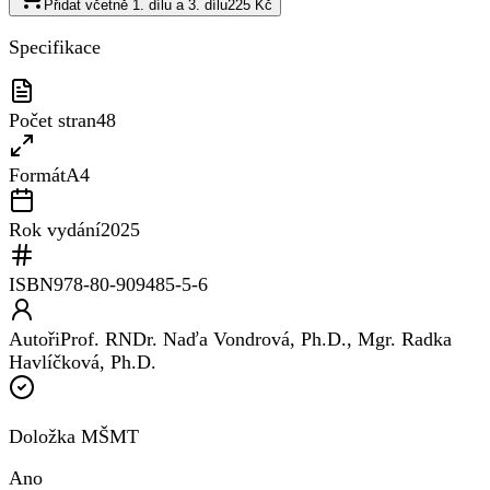
Přidat včetně 1. dílu a 3. dílu
225 Kč
Specifikace
Počet stran
48
Formát
A4
Rok vydání
2025
ISBN
978-80-909485-5-6
Autoři
Prof. RNDr. Naďa Vondrová, Ph.D., Mgr. Radka
Havlíčková, Ph.D.
Doložka MŠMT
Ano