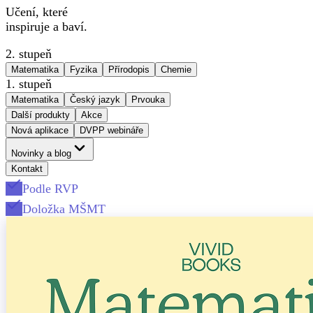
Učení, které
inspiruje a baví.
2. stupeň
Matematika
Fyzika
Přírodopis
Chemie
1. stupeň
Matematika
Český jazyk
Prvouka
Další produkty
Akce
Nová aplikace
DVPP webináře
Novinky a blog
Kontakt
Podle RVP
Doložka MŠMT