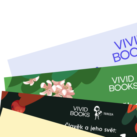
Tento titul si můžete pořídit ve zvýhodněném
balíčku:
Balíček prvňáčka
: 11 titulů