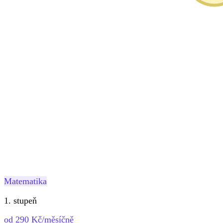
Matematika
1. stupeň
od 290 Kč/měsíčně