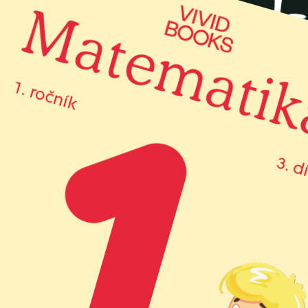
651,00 Kč
599,00 Kč
cena balíčku
Přidat do objednávky
Více o akci
Další tituly z
předmětu
25
titulů
Ročníky
1
. ročník
2
. ročník
6
. ročník
7
. ročník
8
. ročník
9
. ročník
Řada
Krok za krokem
Pro všechny