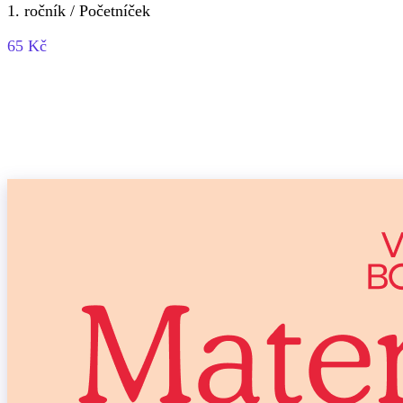
1. ročník / Početníček
65 Kč