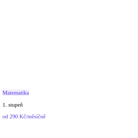
Matematika
1. stupeň
od 290 Kč/měsíčně