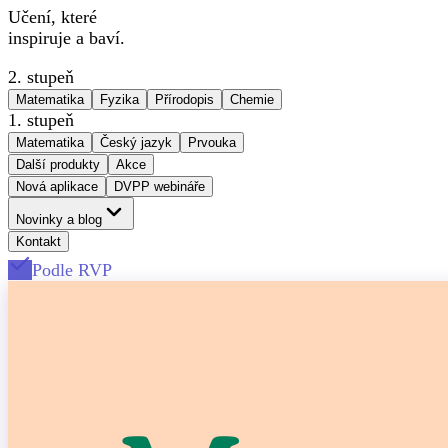
Učení, které
inspiruje a baví.
2. stupeň
Matematika
Fyzika
Přírodopis
Chemie
1. stupeň
Matematika
Český jazyk
Prvouka
Další produkty
Akce
Nová aplikace
DVPP webináře
Novinky a blog
Kontakt
Podle RVP