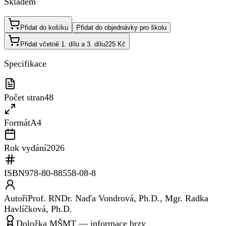
Skladem
Přidat do košíku
Přidat do objednávky pro školu
Přidat včetně 1. dílu a 3. dílu
225 Kč
Specifikace
Počet stran
48
Formát
A4
Rok vydání
2026
ISBN
978-80-88558-08-8
Autoři
Prof. RNDr. Naďa Vondrová, Ph.D., Mgr. Radka
Havlíčková, Ph.D.
Doložka MŠMT — informace brzy