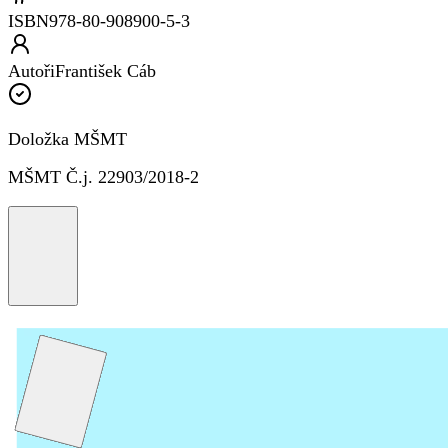
ISBN
978-80-908900-5-3
Autoři
František Cáb
Doložka MŠMT
MŠMT Č.j. 22903/2018-2