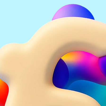
Osová a středová souměrnost
7
*Bonusová kapitola Základy statistiky, kombinatoriky a
pravděpodobnosti
8
*Bonusová kapitola Jednoduché posloupnosti
Celý sešit můžete prolistovat v PDF i vyzkoušet
interaktivní cvičení v naší aplikaci.
Mám přístup
Vyzkousét zdarma
Další tituly z
předmětu
25
titulů
Ročníky
1
. ročník
2
. ročník
6
. ročník
7
. ročník
8
. ročník
9
. ročník
Řada
Krok za krokem
Pro všechny