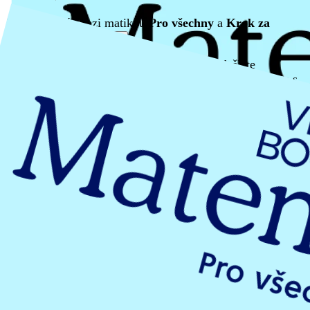
Jaký je rozdíl mezi matikou
Pro všechny
a
Krok za
krokem
?
:
Pusťte si video
Pokud chcete uplatnit akci 10+1 zdarma, odešlete
objednávku na požadovaný počet. Obchodní zástupce se s
vámi spojí a aktualizuje objednávku o kusy zdarma.
Obsah sešitu
1
Pokročilé převody jednotek
2
Práce s přirozenými čísly
3
Základní konstrukce
4
Úhel
5
Početní operace s úhly
6