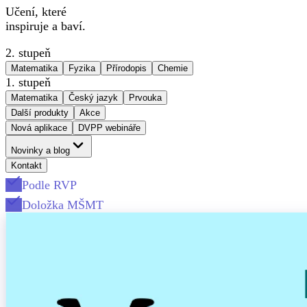
Učení, které
inspiruje a baví.
2. stupeň
Matematika
Fyzika
Přírodopis
Chemie
1. stupeň
Matematika
Český jazyk
Prvouka
Další produkty
Akce
Nová aplikace
DVPP webináře
Novinky a blog
Kontakt
Podle RVP
Doložka MŠMT