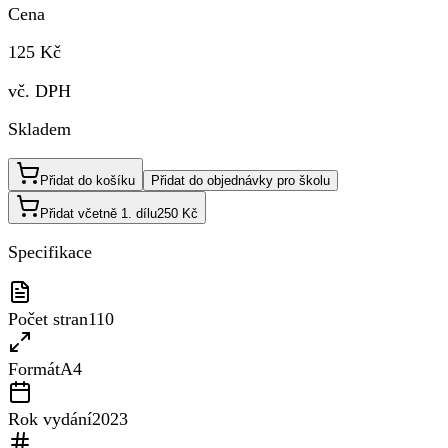
Cena
125 Kč
vč. DPH
Skladem
Přidat do košíku
Přidat do objednávky pro školu
Přidat včetně 1. dílu
250 Kč
Specifikace
Počet stran
110
Formát
A4
Rok vydání
2023