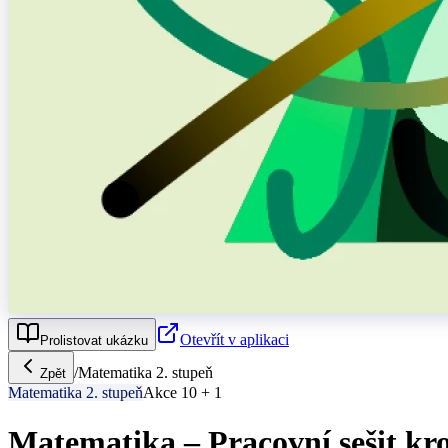
Otevřít v aplikaci
Prolistovat ukázku
/
Matematika 2. stupeň
Zpět
Matematika 2. stupeň
Akce 10 + 1
Matematika – Pracovní sešit kro