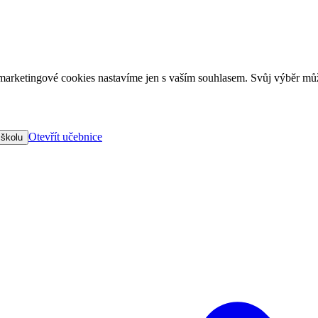
arketingové cookies nastavíme jen s vaším souhlasem. Svůj výběr můž
Otevřít učebnice
 školu