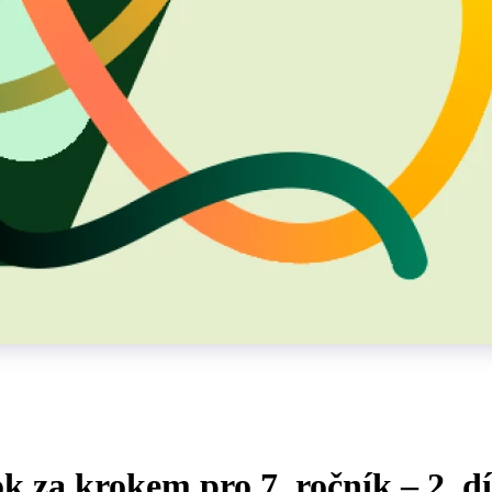
k za krokem pro 7. ročník – 2. dí