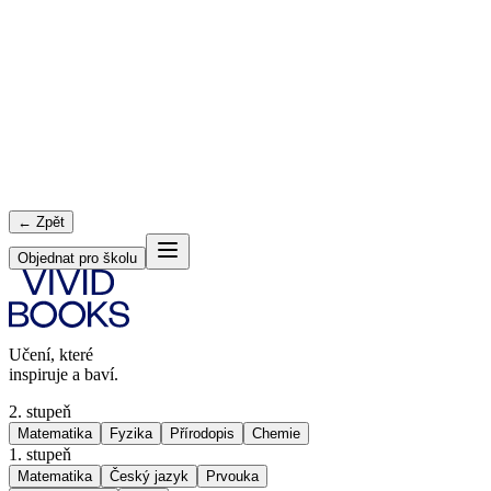
← Zpět
Objednat pro školu
Učení, které
inspiruje a baví.
2. stupeň
Matematika
Fyzika
Přírodopis
Chemie
1. stupeň
Matematika
Český jazyk
Prvouka