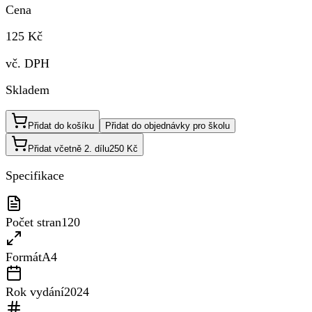
Cena
125 Kč
vč. DPH
Skladem
Přidat do košíku
Přidat do objednávky pro školu
Přidat včetně 2. dílu
250 Kč
Specifikace
Počet stran
120
Formát
A4
Rok vydání
2024