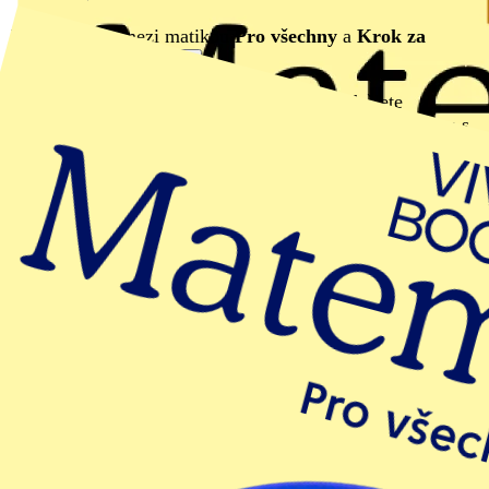
Jaký je rozdíl mezi matikou
Pro všechny
a
Krok za
krokem
?
:
Pusťte si video
Pokud chcete uplatnit akci 10+1 zdarma, odešlete
objednávku na požadovaný počet. Obchodní zástupce se s
vámi spojí a aktualizuje objednávku o kusy zdarma.
Obsah sešitu
1
Rovnoběžníky
2
Obvod a obsah trojúhelníku
3
Lichoběžník
4
Pokročilá práce s procenty
5
Mocnina a odmocnina
6