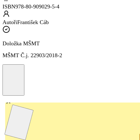
ISBN
978-80-909029-5-4
Autoři
František Cáb
Doložka MŠMT
MŠMT Č.j. 22903/2018-2