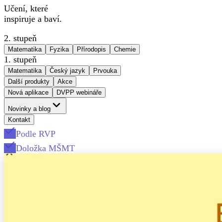
Učení, které
inspiruje a baví.
2. stupeň
Matematika
Fyzika
Přírodopis
Chemie
1. stupeň
Matematika
Český jazyk
Prvouka
Další produkty
Akce
Nová aplikace
DVPP webináře
Novinky a blog
Kontakt
Podle RVP
Doložka MŠMT