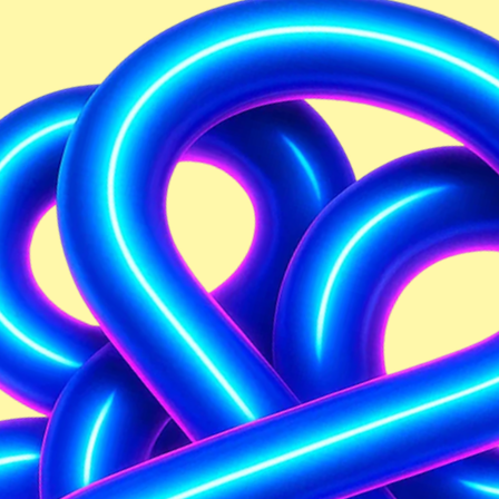
Pythagorova věta
7
Úvod do algebraických výrazů
8
*Bonusová kapitola Pokročilá shodná zobrazení
9
*Bonusová kapitola Pokročilé úlohy z pravděpodobnosti
10
*Bonusová kapitola Časová pásma
Celý sešit můžete prolistovat v PDF i vyzkoušet
interaktivní cvičení v naší aplikaci.
Mám přístup
Vyzkousét zdarma
Další tituly z
předmětu
25
titulů
Ročníky
1
. ročník
2
. ročník
6
. ročník
7
. ročník
8
. ročník
9
. ročník
Řada