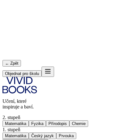
← Zpět
Objednat pro školu
Učení, které
inspiruje a baví.
2. stupeň
Matematika
Fyzika
Přírodopis
Chemie
1. stupeň
Matematika
Český jazyk
Prvouka