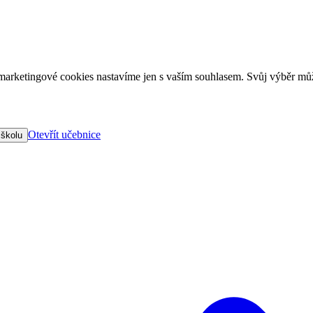
arketingové cookies nastavíme jen s vaším souhlasem. Svůj výběr můž
Otevřít učebnice
 školu