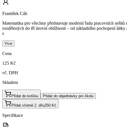
František Cáb
Matematika pro všechny představuje moderní řadu pracovních sešitů navr
rozdělených do tří úrovní obtížnosti – od základního pochopení látky 
s
Více
Cena
125 Kč
vč. DPH
Skladem
Přidat do košíku
Přidat do objednávky pro školu
Přidat včetně 2. dílu
250 Kč
Specifikace