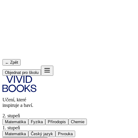
← Zpět
Objednat pro školu
Učení, které
inspiruje a baví.
2. stupeň
Matematika
Fyzika
Přírodopis
Chemie
1. stupeň
Matematika
Český jazyk
Prvouka