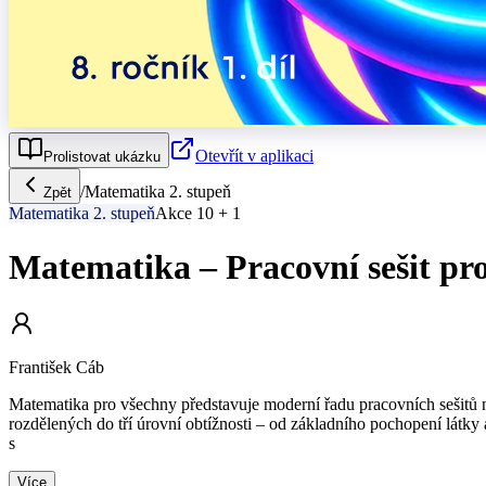
Otevřít v aplikaci
Prolistovat ukázku
/
Matematika 2. stupeň
Zpět
Matematika 2. stupeň
Akce 10 + 1
Matematika – Pracovní sešit pro 
František Cáb
Matematika pro všechny představuje moderní řadu pracovních sešitů navr
rozdělených do tří úrovní obtížnosti – od základního pochopení látky 
s
Více