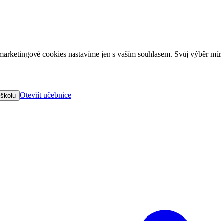
arketingové cookies nastavíme jen s vaším souhlasem. Svůj výběr můž
Otevřít učebnice
 školu