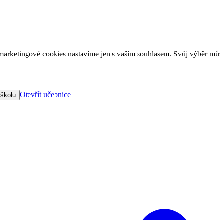
arketingové cookies nastavíme jen s vaším souhlasem. Svůj výběr můž
Otevřít učebnice
 školu