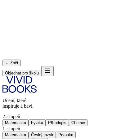
← Zpět
Objednat pro školu
Učení, které
inspiruje a baví.
2. stupeň
Matematika
Fyzika
Přírodopis
Chemie
1. stupeň
Matematika
Český jazyk
Prvouka