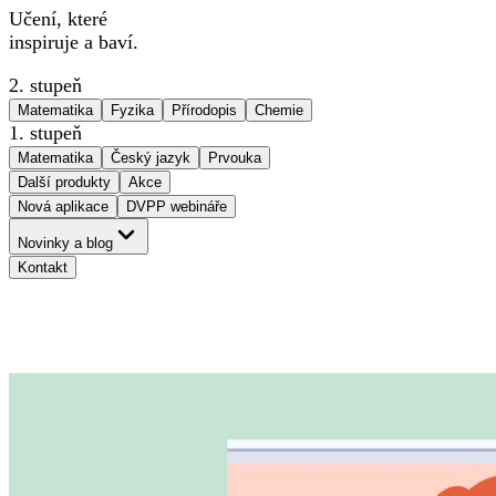
Učení, které
inspiruje a baví.
2. stupeň
Matematika
Fyzika
Přírodopis
Chemie
1. stupeň
Matematika
Český jazyk
Prvouka
Další produkty
Akce
Nová aplikace
DVPP webináře
Novinky a blog
Kontakt