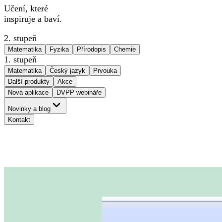
Učení, které
inspiruje a baví.
2. stupeň
Matematika
Fyzika
Přírodopis
Chemie
1. stupeň
Matematika
Český jazyk
Prvouka
Další produkty
Akce
Nová aplikace
DVPP webináře
Novinky a blog
Kontakt