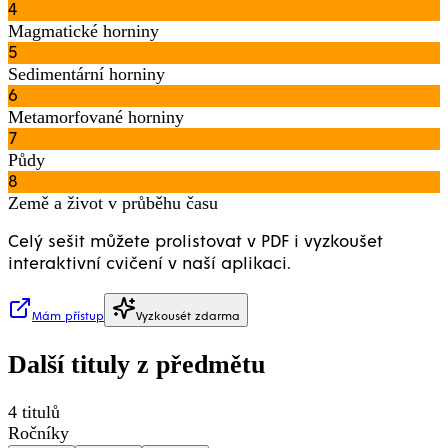
4
Magmatické horniny
5
Sedimentární horniny
6
Metamorfované horniny
7
Půdy
8
Země a život v průběhu času
Celý sešit můžete prolistovat v PDF i vyzkoušet
interaktivní cvičení v naší aplikaci.
Mám přístup
Vyzkousét zdarma
Další tituly z
předmětu
4
titulů
Ročníky