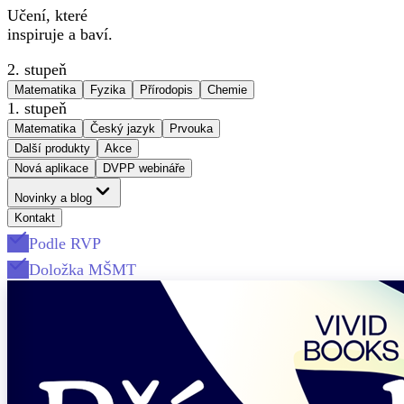
Učení, které
inspiruje a baví.
2. stupeň
Matematika
Fyzika
Přírodopis
Chemie
1. stupeň
Matematika
Český jazyk
Prvouka
Další produkty
Akce
Nová aplikace
DVPP webináře
Novinky a blog
Kontakt
Podle RVP
Doložka MŠMT