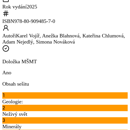
Rok vydání
2025
ISBN
978-80-909485-7-0
Autoři
Karel Vojíř, Anežka Blahnová, Kateřina Chlumová,
Adam Nejedlý, Simona Nováková
Doložka MŠMT
Ano
Obsah sešitu
1
Geologie:
2
Neživý svět
3
Minerály