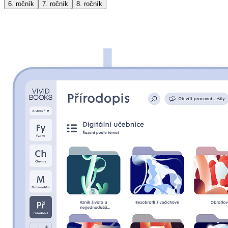
6
. ročník
7
. ročník
8
. ročník