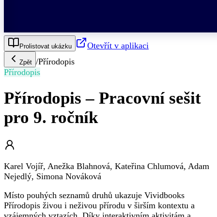
Otevřít v aplikaci
Prolistovat ukázku
/
Přírodopis
Zpět
Přírodopis
Přírodopis – Pracovní sešit
pro 9. ročník
Karel Vojíř, Anežka Blahnová, Kateřina Chlumová, Adam
Nejedlý, Simona Nováková
Místo pouhých seznamů druhů ukazuje Vividbooks
Přírodopis živou i neživou přírodu v širším kontextu a
vzájemných vztazích. Díky interaktivním aktivitám a