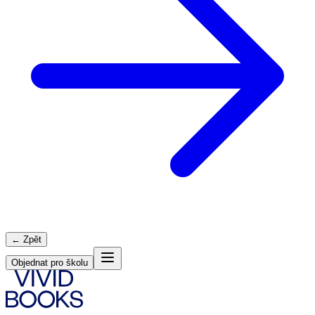
← Zpět
Objednat pro školu