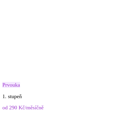
Prvouka
1. stupeň
od 290 Kč/měsíčně