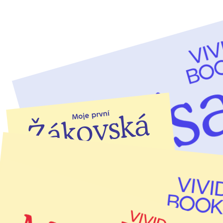
Tento titul si můžete pořídit ve zvýhodněném
balíčku:
Balíček prvňáčka
: 11 titulů