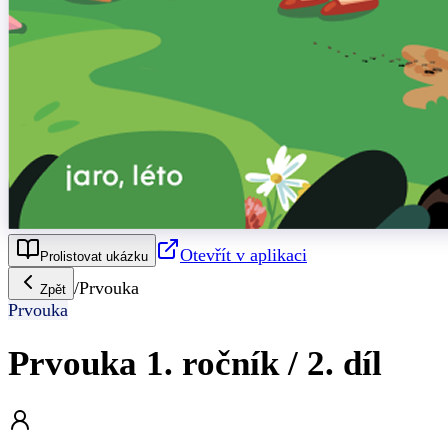
Otevřít v aplikaci
Prolistovat ukázku
/
Prvouka
Zpět
Prvouka
Prvouka 1. ročník / 2. díl