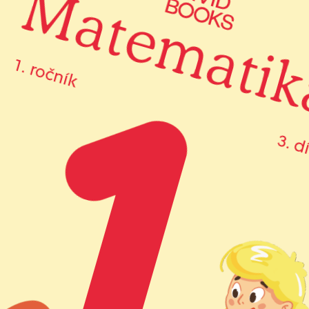
651,00 Kč
599,00 Kč
cena balíčku
Přidat do objednávky
Více o akci
Další tituly z
předmětu
4
titulů
Ročníky
1
. ročník
2
. ročník