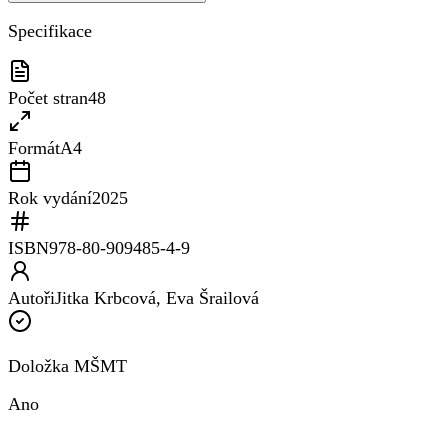
Specifikace
Počet stran
48
Formát
A4
Rok vydání
2025
ISBN
978-80-909485-4-9
Autoři
Jitka Krbcová, Eva Šrailová
Doložka MŠMT
Ano