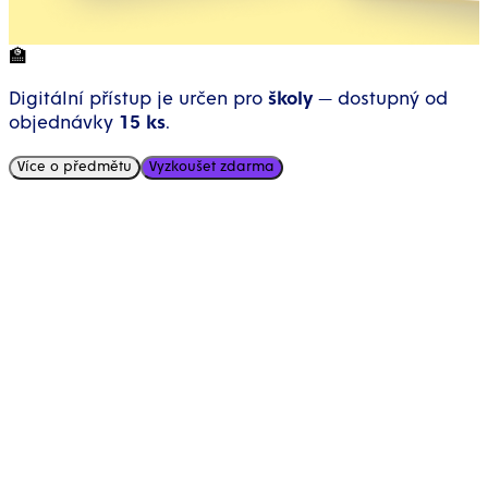
🏫
Digitální přístup je určen pro
školy
— dostupný od
objednávky
15 ks
.
Více o předmětu
Vyzkoušet zdarma