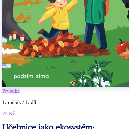
Prvouka
1. ročník / 1. díl
75 Kč
Učebnice jako ekosystém: