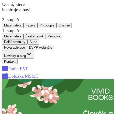
Učení, které
inspiruje a baví.
2. stupeň
Matematika
Fyzika
Přírodopis
Chemie
1. stupeň
Matematika
Český jazyk
Prvouka
Další produkty
Akce
Nová aplikace
DVPP webináře
Novinky a blog
Kontakt
Podle RVP
Doložka MŠMT